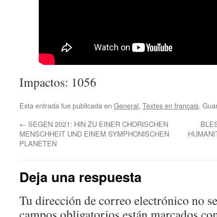
Impactos: 1056
Esta entrada fue publicada en
General
,
Textes en français
. Gua
←
SEGEN 2021: HIN ZU EINER CHORISCHEN
BLE
MENSCHHEIT UND EINEM SYMPHONISCHEN
HUMANI
PLANETEN
Deja una respuesta
Tu dirección de correo electrónico no se
campos obligatorios están marcados co