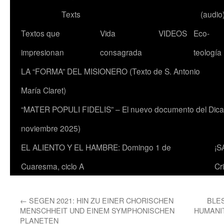
Texts
(audio
Textos que
Vida
VIDEOS
Eco-
impresionan
consagrada
teología
LA “FORMA” DEL MISIONERO (Texto de S. Antonio
María Claret)
“MATER POPULI FIDELIS” – El nuevo documento del Dicaste
noviembre 2025)
EL ALIENTO Y EL HAMBRE: Domingo 1 de
¡S
Cuaresma, ciclo A
Cr
←
SEGEN 2021: HIN ZU EINER CHORISCHEN
BLE
MENSCHHEIT UND EINEM SYMPHONISCHEN
HUMANI
PLANETEN