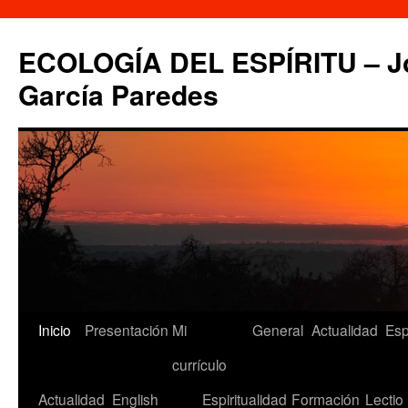
Saltar
al
ECOLOGÍA DEL ESPÍRITU – Jo
contenido
García Paredes
Inicio
Presentación
Mi
General
Actualidad
Esp
currículo
Actualidad
English
Espiritualidad
Formación
Lectio