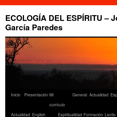
Saltar
al
ECOLOGÍA DEL ESPÍRITU – Jo
contenido
García Paredes
Inicio
Presentación
Mi
General
Actualidad
Esp
currículo
Actualidad
English
Espiritualidad
Formación
Lectio