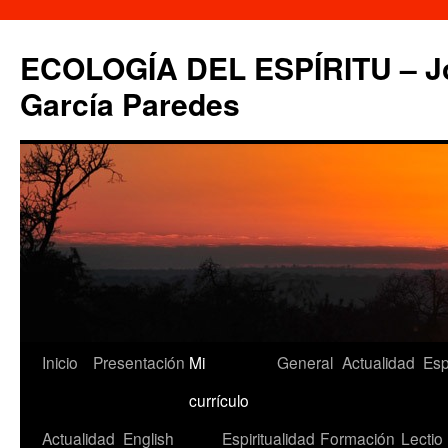
Saltar
al
ECOLOGÍA DEL ESPÍRITU – Jo
contenido
García Paredes
Inicio
Presentación
Mi
General
Actualidad
Esp
currículo
Actualidad
English
Espiritualidad
Formación
Lectio