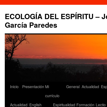
Saltar
al
ECOLOGÍA DEL ESPÍRITU – Jo
contenido
García Paredes
Inicio
Presentación
Mi
General
Actualidad
Esp
currículo
Actualidad
English
Espiritualidad
Formación
Lectio