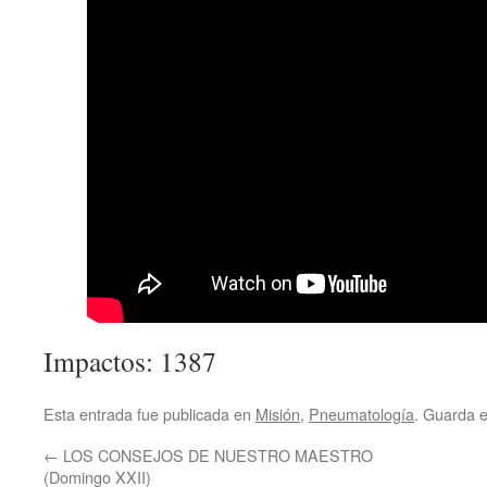
Impactos: 1387
Esta entrada fue publicada en
Misión
,
Pneumatología
. Guarda 
←
LOS CONSEJOS DE NUESTRO MAESTRO
(Domingo XXII)