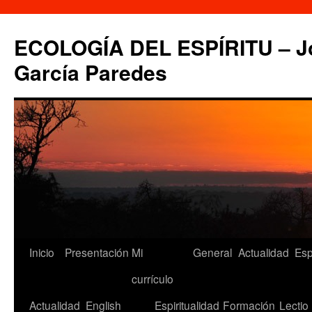
Saltar
al
ECOLOGÍA DEL ESPÍRITU – Jo
contenido
García Paredes
Inicio
Presentación
Mi
General
Actualidad
Esp
currículo
Actualidad
English
Espiritualidad
Formación
Lectio