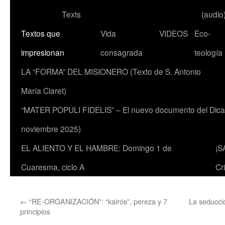
Texts
(audio
Textos que
Vida
VIDEOS
Eco-
impresionan
consagrada
teología
LA “FORMA” DEL MISIONERO (Texto de S. Antonio
María Claret)
“MATER POPULI FIDELIS” – El nuevo documento del Dicaste
noviembre 2025)
EL ALIENTO Y EL HAMBRE: Domingo 1 de
¡S
Cuaresma, ciclo A
Cr
←
“RE-ORGANIZACIÓN”: “kairós”, pereza y 7
La seducció
principios