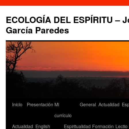
Saltar
al
ECOLOGÍA DEL ESPÍRITU – Jo
contenido
García Paredes
Inicio
Presentación
Mi
General
Actualidad
Esp
currículo
Actualidad
English
Espiritualidad
Formación
Lectio