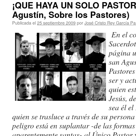
¡QUE HAYA UN SOLO PASTOR,
Agustín, Sobre los Pastores)
Publicada el
25 septiembre 2009
por
José Cristo Rey García P
En el co
Sacerdot
página u
san Agus
Pastores
ser y ac
quien es
Jesús, d
sea él el
quien se trasluce a través de su persona
peligro está en suplantar -de las formas
aparentemente santas- al Único Pastor 