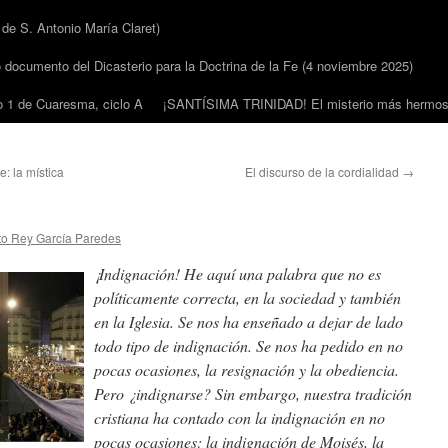
 S. Antonio María Claret)
cumento del Dicasterio para la Doctrina de la Fe (4 noviembre 2025)
1 de Cuaresma, ciclo A
¡SANTÍSIMA TRINIDAD! El misterio más hermoso
: la mística
El discurso de la cordialidad
→
to Rey García Paredes
¡Indignación! He aquí una palabra que no es
políticamente correcta, en la sociedad y también
en la Iglesia. Se nos ha enseñado a dejar de lado
todo tipo de indignación. Se nos ha pedido en no
pocas ocasiones, la resignación y la obediencia.
Pero ¿indignarse? Sin embargo, nuestra tradición
cristiana ha contado con la indignación en no
pocas ocasiones: la indignación de Moisés, la