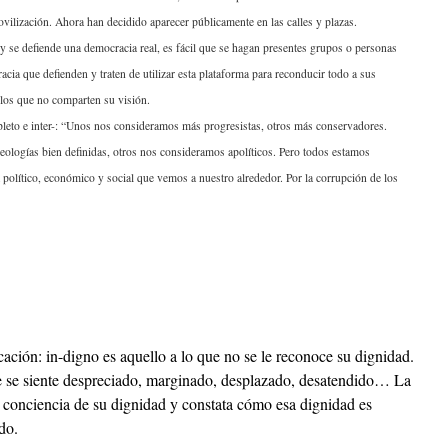
vilización. Ahora han decidido aparecer públicamente en las calles y plazas.
 y se defiende una democracia real, es fácil que se hagan presentes grupos o personas
cia que defienden y traten de utilizar esta plataforma para reconducir todo a sus
 los que no comparten su visión.
eto e inter-: “Unos nos consideramos más progresistas, otros más conservadores.
ologías bien definidas, otros nos consideramos apolíticos. Pero todos estamos
olítico, económico y social que vemos a nuestro alrededor. Por la corrupción de los
cación: in-digno es aquello a lo que no se le reconoce su dignidad.
 se siente despreciado, marginado, desplazado, desatendido… La
conciencia de su dignidad y constata cómo esa dignidad es
do.