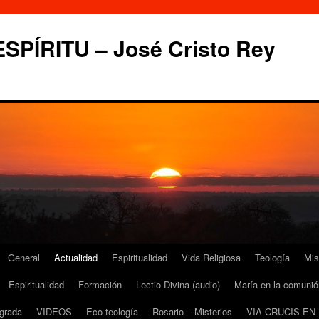
PÍRITU – José Cristo Rey
General
Actualidad
Espiritualidad
Vida Religiosa
Teología
Mis
Espiritualidad
Formación
Lectio Divina (audio)
María en la comunió
grada
VIDEOS
Eco-teología
Rosario – Misterios
VIA CRUCIS EN