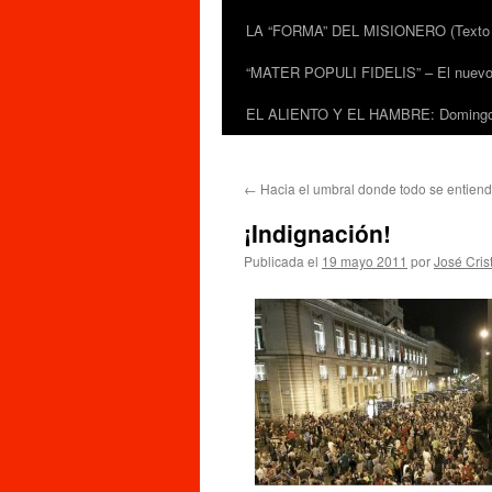
LA “FORMA” DEL MISIONERO (Texto de
“MATER POPULI FIDELIS” – El nuevo do
EL ALIENTO Y EL HAMBRE: Domingo 
←
Hacia el umbral donde todo se entiende
¡Indignación!
Publicada el
19 mayo 2011
por
José Cris