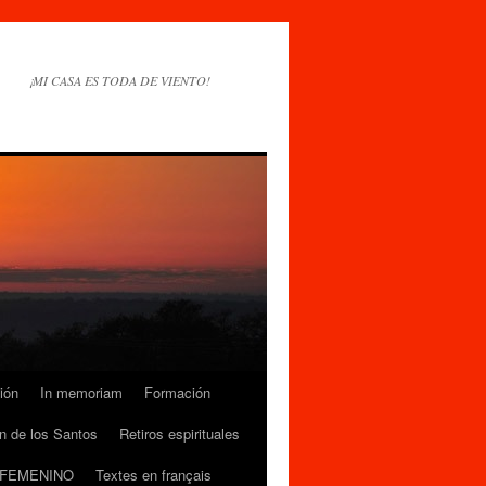
¡MI CASA ES TODA DE VIENTO!
ión
In memoriam
Formación
n de los Santos
Retiros espirituales
 FEMENINO
Textes en français