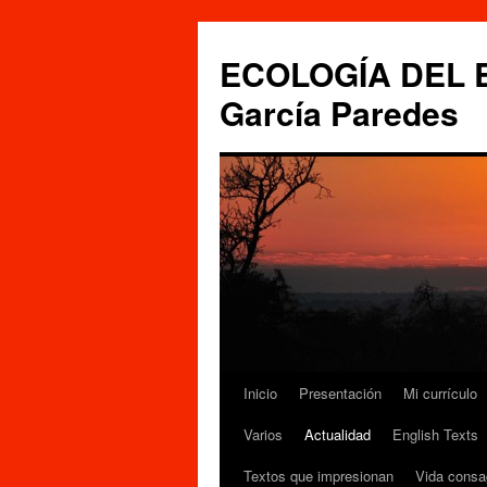
Saltar
al
ECOLOGÍA DEL ES
contenido
García Paredes
Inicio
Presentación
Mi currículo
Varios
Actualidad
English Texts
Textos que impresionan
Vida consa