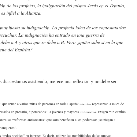
ión de los profetas, la indignación del mismo Jesús en el Templo,
s infiel a la Alianza.
anifiesta su indignación. La profecía laica de los contestatarios
escuchar. La indignación ha entrado en una guerra de
 debe a A y otros que se debe a B. Pero ¿quién sabe si en lo que
ene del Espíritu?
s días estamos asistiendo, merece una reflexión y no debe ser
s” que reúne a varios miles de personas en toda España:
intentan
representan a miles de
atados en precario, hipotecados” a jóvenes y mayores
antisistema.
Exigen “un cambio
ntra las “reformas antisociales” que solo benefician a los poderosos; se niegan a
 banqueros”.
 “redes sociales” en internet. Es decir, utilizan las posibilidades de las nuevas