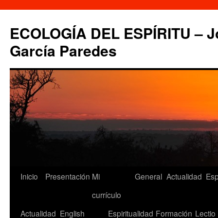
Saltar
al
ECOLOGÍA DEL ESPÍRITU – Jo
contenido
García Paredes
Inicio
Presentación
Mi
General
Actualidad
Esp
currículo
Actualidad
English
Espiritualidad
Formación
Lectio