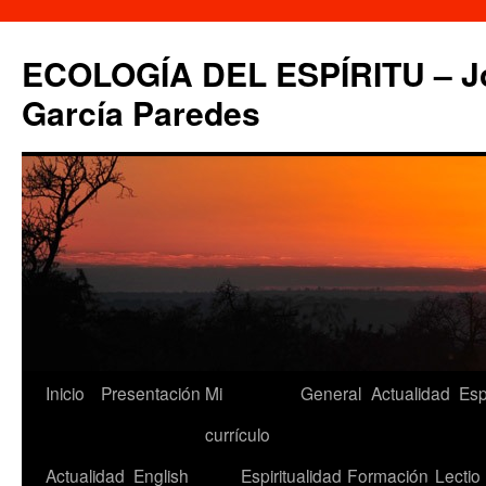
Saltar
al
ECOLOGÍA DEL ESPÍRITU – Jo
contenido
García Paredes
Inicio
Presentación
Mi
General
Actualidad
Esp
currículo
Actualidad
English
Espiritualidad
Formación
Lectio