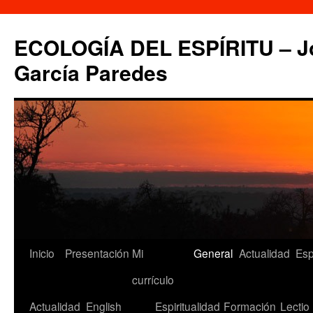
Saltar
al
ECOLOGÍA DEL ESPÍRITU – Jo
contenido
García Paredes
Inicio
Presentación
Mi
General
Actualidad
Esp
currículo
Actualidad
English
Espiritualidad
Formación
Lectio