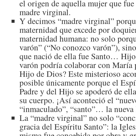
el origen de aquella mujer que fue
madre virginal.
Y decimos “madre virginal” porque
maternidad que excede por doquier
maternidad humana: no solo porqu
varón” (“No conozco varón”), sin
que nació de ella fue Santo… Hij
varón podría colaborar con María 
Hijo de Dios? Este misterioso aco
posible únicamente porque el Espí
Padre y del Hijo se apoderó de ella
su cuerpo. ¡Así aconteció el “nue
“inmaculado”, “santo”… la nueva
La “madre virginal” no solo “conc
gracia del Espíritu Santo”: la Igles
misma fue concebida por obra y gr