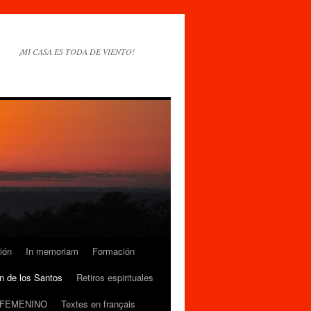
¡MI CASA ES TODA DE VIENTO!
ión
In memoriam
Formación
n de los Santos
Retiros espirituales
 FEMENINO
Textes en français