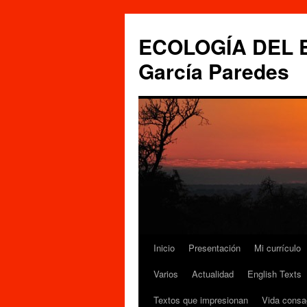
Saltar
al
ECOLOGÍA DEL ES
contenido
García Paredes
Inicio
Presentación
Mi currículo
Varios
Actualidad
English Texts
Textos que impresionan
Vida consa