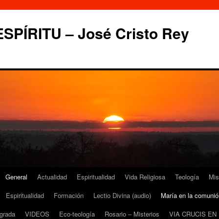
PÍRITU – José Cristo Rey
General
Actualidad
Espiritualidad
Vida Religiosa
Teología
Mis
Espiritualidad
Formación
Lectio Divina (audio)
María en la comunió
grada
VIDEOS
Eco-teología
Rosario – Misterios
VIA CRUCIS EN