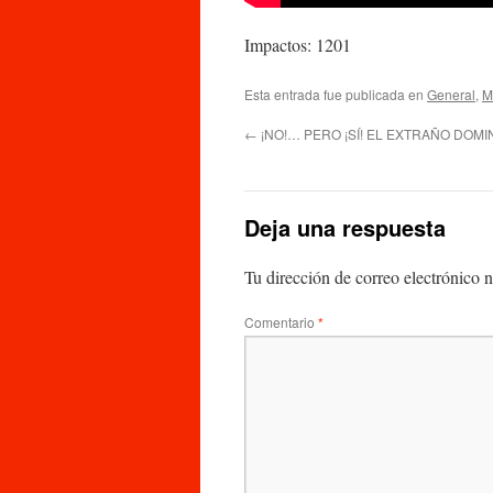
Impactos: 1201
Esta entrada fue publicada en
General
,
M
←
¡NO!… PERO ¡SÍ! EL EXTRAÑO DOM
Deja una respuesta
Tu dirección de correo electrónico n
Comentario
*