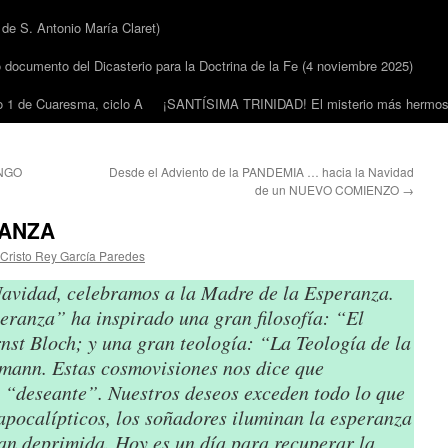
 S. Antonio María Claret)
cumento del Dicasterio para la Doctrina de la Fe (4 noviembre 2025)
1 de Cuaresma, ciclo A
¡SANTÍSIMA TRINIDAD! El misterio más hermoso
INGO
Desde el Adviento de la PANDEMIA … hacia la Navidad
de un NUEVO COMIENZO
→
RANZA
Cristo Rey García Paredes
 Navidad, celebramos a la Madre de la Esperanza.
eranza” ha inspirado una gran filosofía: “El
nst Bloch; y una gran teología: “La Teología de la
mann. Estas cosmovisiones nos dice que
 “deseante”. Nuestros deseos exceden todo lo que
pocalípticos, los soñadores iluminan la esperanza
an deprimida. Hoy es un día para recuperar la