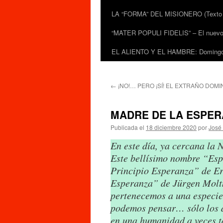
LA “FORMA” DEL MISIONERO (Texto de
“MATER POPULI FIDELIS” – El nuevo do
EL ALIENTO Y EL HAMBRE: Domingo 
←
¡NO!… PERO ¡SÍ! EL EXTRAÑO DOM
MADRE DE LA ESPE
Publicada el
18 diciembre 2020
por
José 
En este día, ya cercana la
Este bellísimo nombre “Esp
Principio Esperanza” de Er
Esperanza” de Jürgen Molt
pertenecemos a una especie
podemos pensar… sólo los a
en una humanidad a veces t