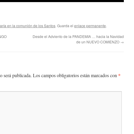
aría en la comunión de los Santos
. Guarda el
enlace permanente
.
INGO
Desde el Adviento de la PANDEMIA … hacia la Navidad
de un NUEVO COMIENZO
→
*
o será publicada.
Los campos obligatorios están marcados con