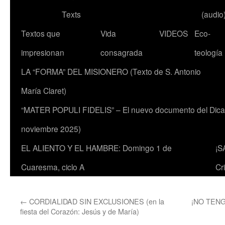
Texts
(audio
Textos que
Vida
VIDEOS
Eco-
impresionan
consagrada
teología
LA “FORMA” DEL MISIONERO (Texto de S. Antonio
María Claret)
“MATER POPULI FIDELIS” – El nuevo documento del Dicaste
noviembre 2025)
EL ALIENTO Y EL HAMBRE: Domingo 1 de
¡S
Cuaresma, ciclo A
Cr
←
CORDIALIDAD SIN EXCLUSIONES (en la
¡NO TENG
fiesta del Corazón: Jesús y de María)