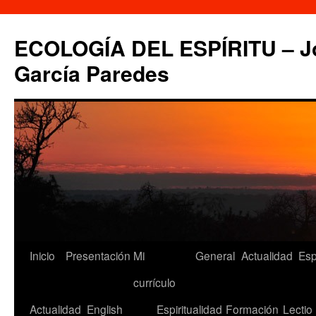
Saltar
al
ECOLOGÍA DEL ESPÍRITU – Jo
contenido
García Paredes
Inicio
Presentación
Mi
General
Actualidad
Esp
currículo
Actualidad
English
Espiritualidad
Formación
Lectio