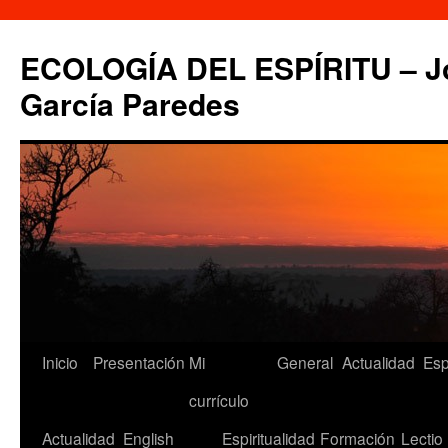
Saltar
al
ECOLOGÍA DEL ESPÍRITU – Jo
contenido
García Paredes
Inicio
Presentación
Mi
General
Actualidad
Esp
currículo
Actualidad
English
Espiritualidad
Formación
Lectio