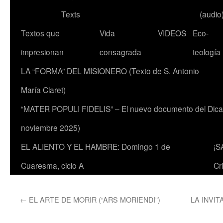
Texts
(audio
Textos que
Vida
VIDEOS
Eco-
impresionan
consagrada
teología
LA “FORMA” DEL MISIONERO (Texto de S. Antonio
María Claret)
“MATER POPULI FIDELIS” – El nuevo documento del Dicaste
noviembre 2025)
EL ALIENTO Y EL HAMBRE: Domingo 1 de
¡S
Cuaresma, ciclo A
Cr
←
EL ARTE DE MORIR (“ARS MORIENDI”)
LA INVI