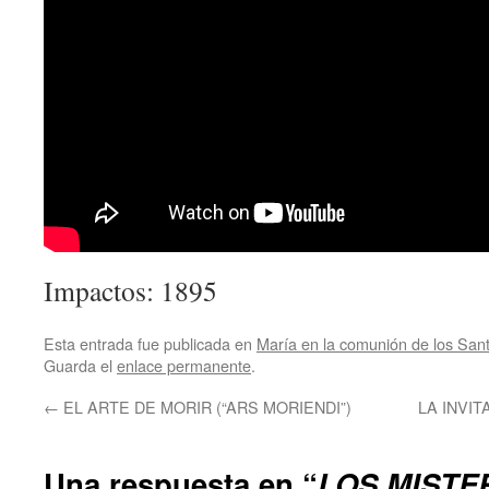
Impactos: 1895
Esta entrada fue publicada en
María en la comunión de los San
Guarda el
enlace permanente
.
←
EL ARTE DE MORIR (“ARS MORIENDI”)
LA INVI
Una respuesta en “
LOS MISTER