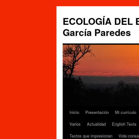
Saltar
al
ECOLOGÍA DEL ES
contenido
García Paredes
Inicio
Presentación
Mi currículo
Varios
Actualidad
English Texts
Textos que impresionan
Vida consa