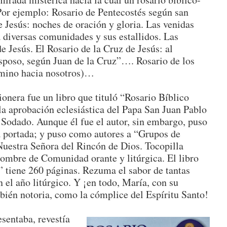
. Por ejemplo: Rosario de Pentecostés según san
e Jesús: noches de oración y gloria. Las venidas
a diversas comunidades y sus estallidos. Las
e Jesús. El Rosario de la Cruz de Jesús: al
sposo, según Juan de la Cruz”…. Rosario de los
camino hacia nosotros)…
ionera fue un libro que tituló “Rosario Bíblico
la aprobación eclesiástica del Papa San Juan Pablo
o Sodado. Aunque él fue el autor, sin embargo, puso
 portada; y puso como autores a “Grupos de
Nuestra Señora del Rincón de Dios. Tocopilla
 nombre de Comunidad orante y litúrgica. El libro
o” tiene 260 páginas. Rezuma el sabor de tantas
n el año litúrgico. Y ¡en todo, María, con su
bién notoria, como la cómplice del Espíritu Santo!
esentaba, revestía