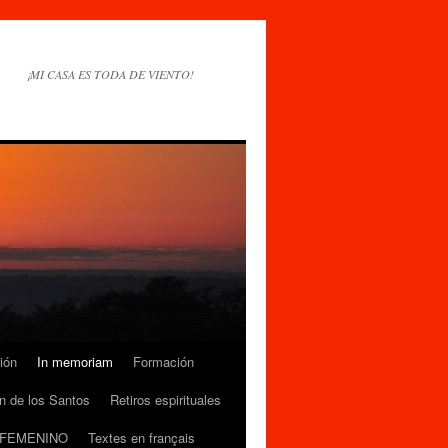
¡MI CASA ES TODA DE VIENTO!
ión
In memoriam
Formación
n de los Santos
Retiros espirituales
 FEMENINO
Textes en français