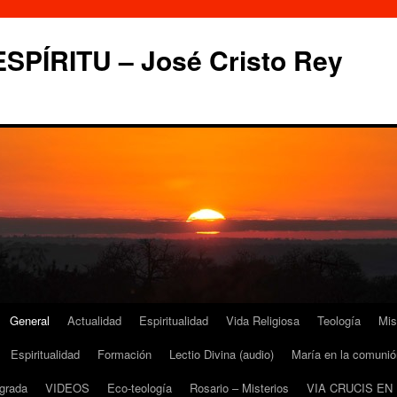
PÍRITU – José Cristo Rey
General
Actualidad
Espiritualidad
Vida Religiosa
Teología
Mis
Espiritualidad
Formación
Lectio Divina (audio)
María en la comunió
grada
VIDEOS
Eco-teología
Rosario – Misterios
VIA CRUCIS EN