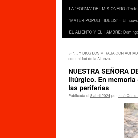
LA “FORMA” DEL MISIONERO (Texto de
“MATER POPULI FIDELIS” – El nuevo do
EL ALIENTO Y EL HAMBRE: Domingo 
←
“… Y DIOS LOS MIRABA CON AGRADO
comunidad de la Alianza.
NUESTRA SEÑORA DEL 
litúrgico. En memoria
las periferias
Publicada el
8 abril 2024
por
José Cristo