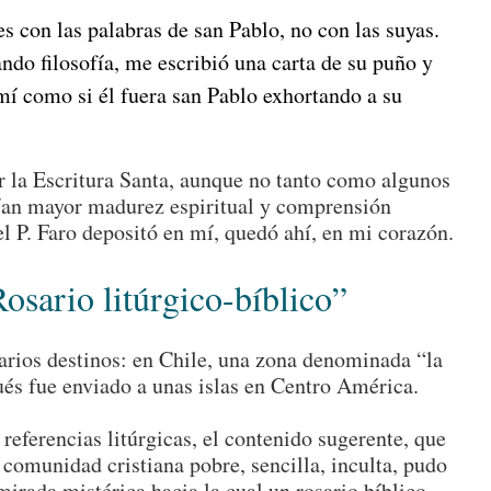
s con las palabras de san Pablo, no con las suyas.
ndo filosofía, me escribió una carta de su puño y
a mí como si él fuera san Pablo exhortando a su
 la Escritura Santa, aunque no tanto como algunos
ían mayor madurez espiritual y comprensión
el P. Faro depositó en mí, quedó ahí, en mi corazón.
Rosario litúrgico-bíblico”
varios destinos: en Chile, una zona denominada “la
ués fue enviado a unas islas en Centro América.
s referencias litúrgicas, el contenido sugerente, que
comunidad cristiana pobre, sencilla, inculta, pudo
mirada mistérica hacia la cual un rosario bíblico-