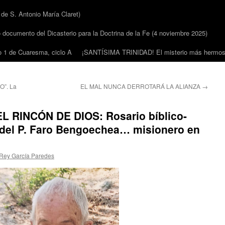
 S. Antonio María Claret)
cumento del Dicasterio para la Doctrina de la Fe (4 noviembre 2025)
1 de Cuaresma, ciclo A
¡SANTÍSIMA TRINIDAD! El misterio más hermoso
”. La
EL MAL NUNCA DERROTARÁ LA ALIANZA
→
RINCÓN DE DIOS: Rosario bíblico-
 del P. Faro Bengoechea… misionero en
 Rey García Paredes