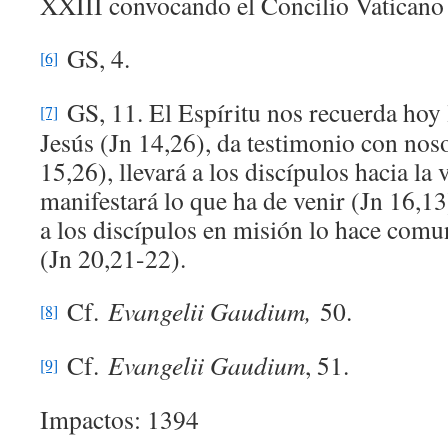
XXIII convocando el Concilio Vaticano
GS, 4.
[6]
GS, 11. El Espíritu nos recuerda hoy 
[7]
Jesús (Jn 14,26), da testimonio con noso
15,26), llevará a los discípulos hacia la
manifestará lo que ha de venir (Jn 16,1
a los discípulos en misión lo hace comu
(Jn 20,21-22).
Cf.
Evangelii Gaudium,
50.
[8]
Cf.
Evangelii Gaudium
, 51.
[9]
Impactos: 1394