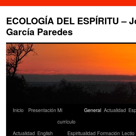
Saltar
al
ECOLOGÍA DEL ESPÍRITU – Jo
contenido
García Paredes
Inicio
Presentación
Mi
General
Actualidad
Esp
currículo
Actualidad
English
Espiritualidad
Formación
Lectio