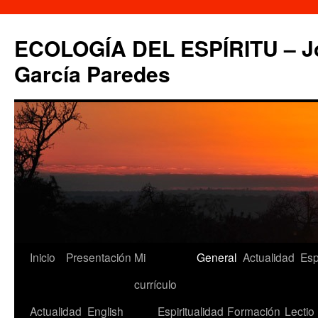
Saltar
al
ECOLOGÍA DEL ESPÍRITU – Jo
contenido
García Paredes
Inicio
Presentación
Mi
General
Actualidad
Esp
currículo
Actualidad
English
Espiritualidad
Formación
Lectio