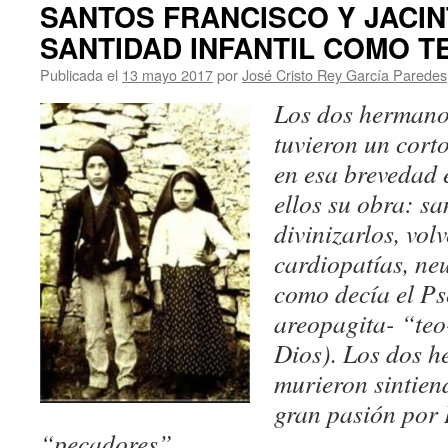
SANTOS FRANCISCO Y JACIN
SANTIDAD INFANTIL COMO T
Publicada el
13 mayo 2017
por
José Cristo Rey García Paredes
Los dos hermanos
tuvieron un cort
en esa brevedad 
ellos su obra: sa
divinizarlos, vol
cardiopatías, ne
como decía el P
areopagita- “teo
Dios). Los dos h
murieron sintien
gran pasión por 
“pecadores”.