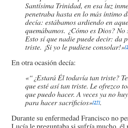
Santísima Trinidad, en esa luz inm
penetraba hasta en lo más íntimo 
decía: estábamos ardiendo en aquel
quemábamos. ¿Cómo es Dios? No se
Esto sí que nadie puede decir: da p
triste. ¡Si yo le pudiese consolar!»
[
En otra ocasión decía:
«“¿Estará Él todavía tan triste? T
que esté así tan triste. Le ofrezco t
que puedo hacer. A veces ya no huy
para hacer sacrificios»
.
[27]
Durante su enfermedad Francisco no per
Lucía le preguntaba si sufría mucho, él 