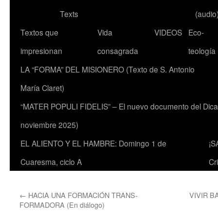
Texts
(audio
Textos que
Vida
VIDEOS
Eco-
impresionan
consagrada
teología
LA “FORMA” DEL MISIONERO (Texto de S. Antonio
María Claret)
“MATER POPULI FIDELIS” – El nuevo documento del Dicaste
noviembre 2025)
EL ALIENTO Y EL HAMBRE: Domingo 1 de
¡S
Cuaresma, ciclo A
Cr
←
HACIA UNA FORMACIÓN TRANS-
VIVIR B
FORMADORA (En diálogo)