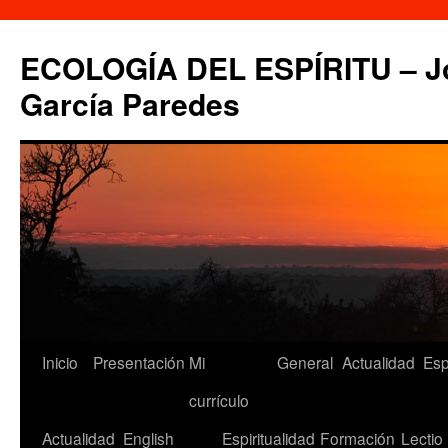
Saltar
al
ECOLOGÍA DEL ESPÍRITU – Jo
contenido
García Paredes
Inicio
Presentación
Mi
General
Actualidad
Esp
currículo
Actualidad
English
Espiritualidad
Formación
Lectio