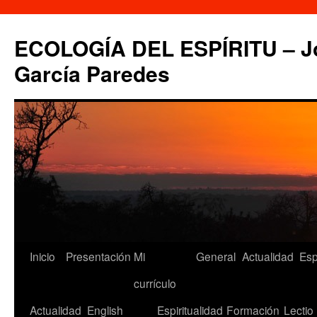
Saltar
al
ECOLOGÍA DEL ESPÍRITU – Jo
contenido
García Paredes
Inicio
Presentación
Mi
General
Actualidad
Esp
currículo
Actualidad
English
Espiritualidad
Formación
Lectio