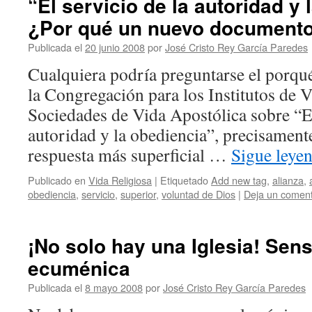
“El servicio de la autoridad y
¿Por qué un nuevo documento
Publicada el
20 junio 2008
por
José Cristo Rey García Paredes
Cualquiera podría preguntarse el porq
la Congregación para los Institutos de 
Sociedades de Vida Apostólica sobre “El
autoridad y la obediencia”, precisamen
respuesta más superficial …
Sigue leye
Publicado en
Vida Religiosa
|
Etiquetado
Add new tag
,
alianza
,
obediencia
,
servicio
,
superior
,
voluntad de Dios
|
Deja un coment
¡No solo hay una Iglesia! Sens
ecuménica
Publicada el
8 mayo 2008
por
José Cristo Rey García Paredes