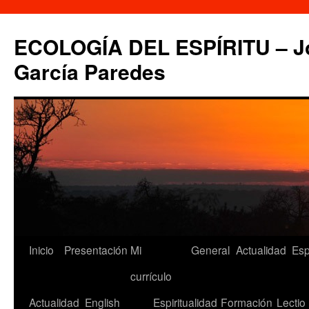
Saltar
al
ECOLOGÍA DEL ESPÍRITU – Jo
contenido
García Paredes
Inicio
Presentación
Mi
General
Actualidad
Esp
currículo
Actualidad
English
Espiritualidad
Formación
Lectio