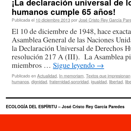
¡La declaración universal de 
humanos cumple 65 años!
Publicada el
10 diciembre 2013
por
José Cristo Rey García Par
El 10 de diciembre de 1948, hace exacta
Asamblea General de las Naciones Unid
la Declaración Universal de Derechos 
resolución 217 A (III). La Asamblea pid
miembros …
Sigue leyendo
→
Publicado en
Actualidad
,
In memoriam
,
Textos que impresionan
humanos
,
dignidad
,
fraternidad-sororidad
,
igualdad
,
libertad
,
lib
ECOLOGÍA DEL ESPÍRITU – José Cristo Rey García Paredes