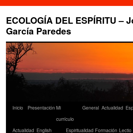
Saltar
al
ECOLOGÍA DEL ESPÍRITU – Jo
contenido
García Paredes
Inicio
Presentación
Mi
General
Actualidad
Esp
currículo
Actualidad
English
Espiritualidad
Formación
Lectio