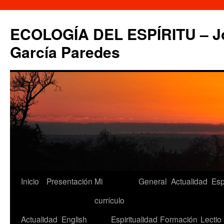
Saltar
al
ECOLOGÍA DEL ESPÍRITU – Jo
contenido
García Paredes
Inicio
Presentación
Mi
General
Actualidad
Esp
currículo
Actualidad
English
Espiritualidad
Formación
Lectio