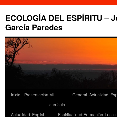
Saltar
al
ECOLOGÍA DEL ESPÍRITU – Jo
contenido
García Paredes
Inicio
Presentación
Mi
General
Actualidad
Esp
currículo
Actualidad
English
Espiritualidad
Formación
Lectio