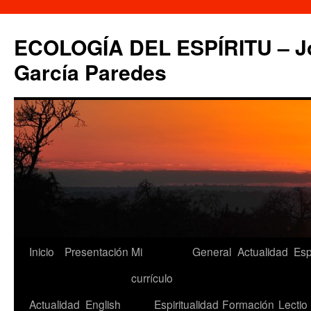
Saltar
al
ECOLOGÍA DEL ESPÍRITU – Jo
contenido
García Paredes
Inicio
Presentación
Mi
General
Actualidad
Esp
currículo
Actualidad
English
Espiritualidad
Formación
Lectio