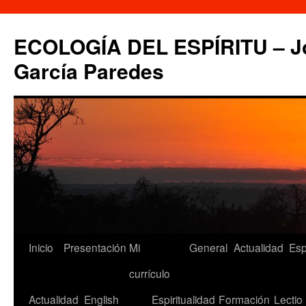
Saltar
al
ECOLOGÍA DEL ESPÍRITU – Jo
contenido
García Paredes
Inicio
Presentación
Mi
General
Actualidad
Esp
currículo
Actualidad
English
Espiritualidad
Formación
Lectio