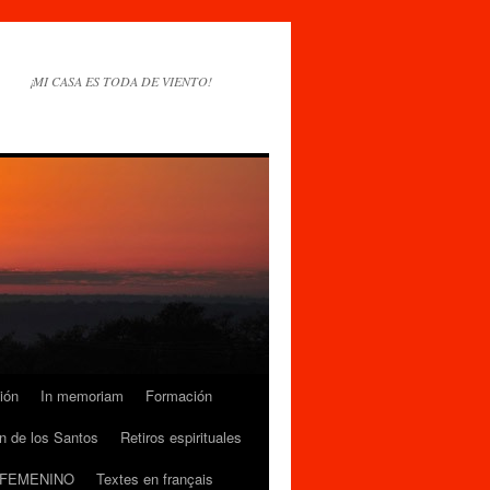
¡MI CASA ES TODA DE VIENTO!
ión
In memoriam
Formación
n de los Santos
Retiros espirituales
 FEMENINO
Textes en français