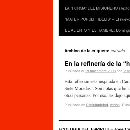
LA “FORMA” DEL MISIONERO (Texto de
“MATER POPULI FIDELIS” – El nuevo do
EL ALIENTO Y EL HAMBRE: Domingo 
morada
Archivo de la etiqueta:
En la refinería de la 
Publicada el
19 noviembre 2008
por
José
Esta reflexión está inspirada en Car
Siete Moradas”. Son notas que he t
otras personas. Por eso, las dejo a
Publicado en
Espiritualidad
,
Varios
|
Etiq
ECOLOGÍA DEL ESPÍRITU – José Cri