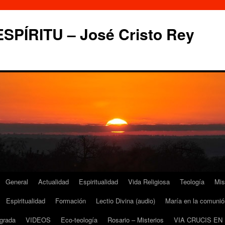
PÍRITU – José Cristo Rey
General
Actualidad
Espiritualidad
Vida Religiosa
Teología
Mis
Espiritualidad
Formación
Lectio Divina (audio)
María en la comunió
grada
VIDEOS
Eco-teología
Rosario – Misterios
VIA CRUCIS EN