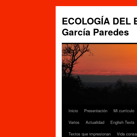
Saltar
al
ECOLOGÍA DEL ES
contenido
García Paredes
Inicio
Presentación
Mi currículo
Varios
Actualidad
English Texts
Textos que impresionan
Vida consa