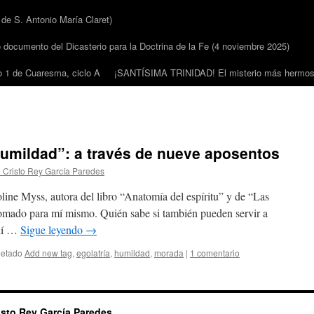
 S. Antonio María Claret)
cumento del Dicasterio para la Doctrina de la Fe (4 noviembre 2025)
1 de Cuaresma, ciclo A
¡SANTÍSIMA TRINIDAD! El misterio más hermoso
“humildad”: a través de nueve aposentos
 Cristo Rey García Paredes
oline Myss, autora del libro “Anatomía del espíritu” y de “Las
omado para mí mismo. Quién sabe si también pueden servir a
quí …
Sigue leyendo
→
uetado
Add new tag
,
egolatría
,
humildad
,
morada
|
1 comentario
sto Rey García Paredes