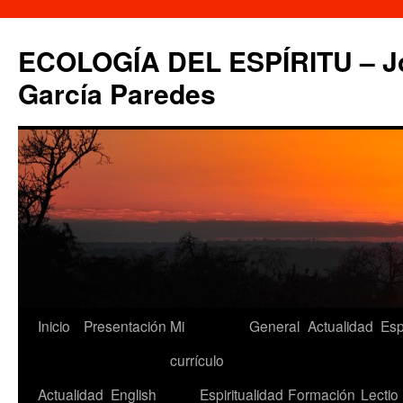
Saltar
al
ECOLOGÍA DEL ESPÍRITU – Jo
contenido
García Paredes
Inicio
Presentación
Mi
General
Actualidad
Esp
currículo
Actualidad
English
Espiritualidad
Formación
Lectio