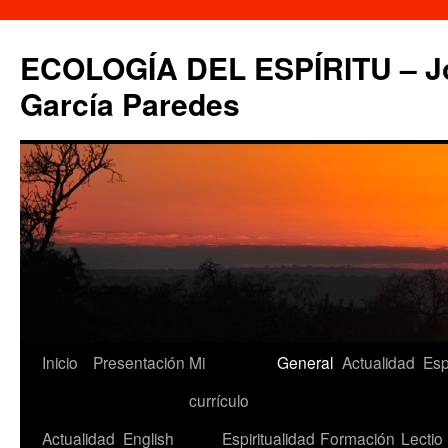
Saltar
al
ECOLOGÍA DEL ESPÍRITU – Jo
contenido
García Paredes
Inicio
Presentación
Mi
General
Actualidad
Esp
currículo
Actualidad
English
Espiritualidad
Formación
Lectio