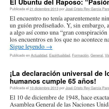
El Ubuntu del Raposo: “Pasión
Publicada el
21 diciembre 2013
por
José Cristo Rey García Par
El encuentro no tenía aparentemente ni
un guión predise­ñado. Y, sin embargo, a
a algo así como una “gran conspira­ció
los encuentros en los que no acontece n
Sigue leyendo
→
Publicado en
Actualidad
,
Espiritualidad
,
Formación
,
General
,
Vi
¡La declaración universal de 
humanos cumple 65 años!
Publicada el
10 diciembre 2013
por
José Cristo Rey García Par
El 10 de diciembre de 1948, hace exacta
Asamblea General de las Naciones Unid