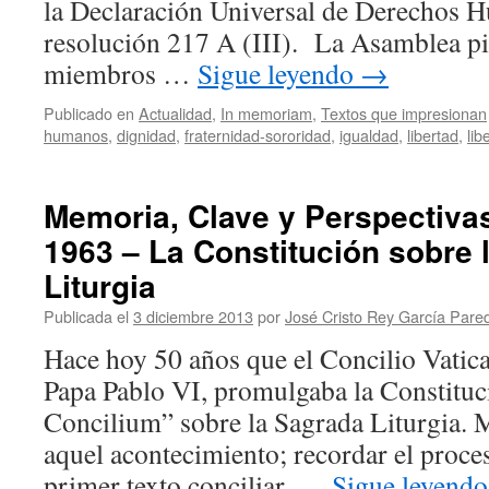
la Declaración Universal de Derechos 
resolución 217 A (III). La Asamblea pid
miembros …
Sigue leyendo
→
Publicado en
Actualidad
,
In memoriam
,
Textos que impresionan
humanos
,
dignidad
,
fraternidad-sororidad
,
igualdad
,
libertad
,
lib
Memoria, Clave y Perspectivas
1963 – La Constitución sobre 
Liturgia
Publicada el
3 diciembre 2013
por
José Cristo Rey García Pare
Hace hoy 50 años que el Concilio Vatica
Papa Pablo VI, promulgaba la Constitu
Concilium” sobre la Sagrada Liturgia. 
aquel acontecimiento; recordar el proce
primer texto conciliar. …
Sigue leyend