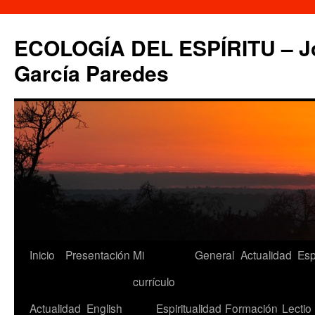
Saltar
al
ECOLOGÍA DEL ESPÍRITU – Jo
contenido
García Paredes
Inicio
Presentación
Mi
General
Actualidad
Esp
currículo
Actualidad
English
Espiritualidad
Formación
Lectio