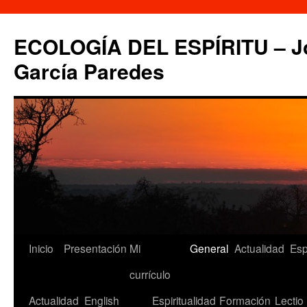
Saltar
al
ECOLOGÍA DEL ESPÍRITU – Jo
contenido
García Paredes
Inicio
Presentación
Mi
General
Actualidad
Esp
currículo
Actualidad
English
Espiritualidad
Formación
Lectio