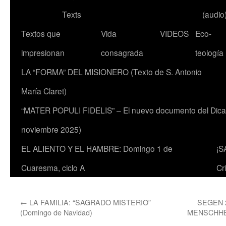
Texts
(audio
Textos que
Vida
VIDEOS
Eco-
impresionan
consagrada
teología
LA “FORMA” DEL MISIONERO (Texto de S. Antonio
María Claret)
“MATER POPULI FIDELIS” – El nuevo documento del Dicaste
noviembre 2025)
EL ALIENTO Y EL HAMBRE: Domingo 1 de
¡S
Cuaresma, ciclo A
Cr
←
LA FAMILIA: “SAGRADO MISTERIO”
SEGEN 
(Domingo de Navidad)
MENSCHHE