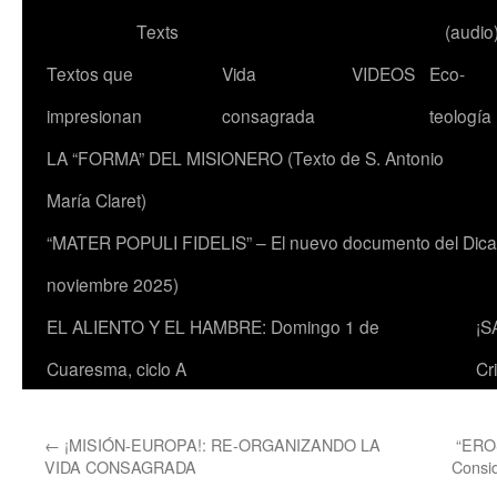
Texts
(audio
Textos que
Vida
VIDEOS
Eco-
impresionan
consagrada
teología
LA “FORMA” DEL MISIONERO (Texto de S. Antonio
María Claret)
“MATER POPULI FIDELIS” – El nuevo documento del Dicaste
noviembre 2025)
EL ALIENTO Y EL HAMBRE: Domingo 1 de
¡S
Cuaresma, ciclo A
Cr
←
¡MISIÓN-EUROPA!: RE-ORGANIZANDO LA
“ERO
VIDA CONSAGRADA
Consid