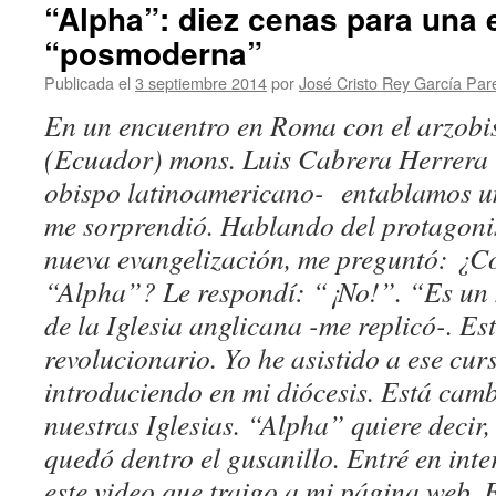
“Alpha”: diez cenas para una 
“posmoderna”
Publicada el
3 septiembre 2014
por
José Cristo Rey García Par
En un encuentro en Roma con el arzob
(Ecuador) mons. Luis Cabrera Herrera
obispo latinoamericano- entablamos u
me sorprendió. Hablando del protagonis
nueva evangelización, me preguntó: ¿C
“Alpha”? Le respondí: “¡No!”. “Es un
de la Iglesia anglicana -me replicó-. Es
revolucionario. Yo he asistido a ese cur
introduciendo en mi diócesis. Está cam
nuestras Iglesias. “Alpha” quiere decir, 
quedó dentro el gusanillo. Entré en int
este video que traigo a mi página web. 