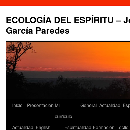
Saltar
al
ECOLOGÍA DEL ESPÍRITU – Jo
contenido
García Paredes
Inicio
Presentación
Mi
General
Actualidad
Esp
currículo
Actualidad
English
Espiritualidad
Formación
Lectio