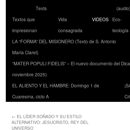
Texts
(audio
Textos que
Vida
VIDEOS
Eco-
impresionan
consagrada
teología
LA “FORMA” DEL MISIONERO (Texto de S. Antonio
María Claret)
“MATER POPULI FIDELIS” – El nuevo documento del Dicaste
noviembre 2025)
EL ALIENTO Y EL HAMBRE: Domingo 1 de
¡S
Cuaresma, ciclo A
Cr
←
EL LÍDER SOÑADO Y SU ESTILO
ALTERNATIVO: JESUCRISTO, REY DEL
UNIVERSO