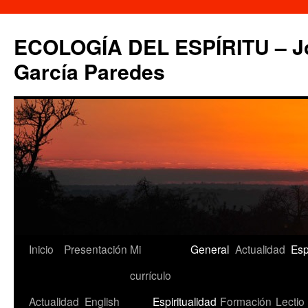
Saltar
al
ECOLOGÍA DEL ESPÍRITU – Jo
contenido
García Paredes
Inicio
Presentación
Mi
General
Actualidad
Esp
currículo
Actualidad
English
Espiritualidad
Formación
Lectio