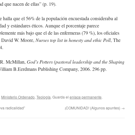
d que nacen de ellas” (p. 19).
 halla que el 56% de la populación encuestada consideraba al
idad y estándares éticos. Aunque el porcentaje parece
blemente más bajo que el de las enfermeras (79 %), los oficiales
): David W. Moore,
Nurses top list in honesty and ethic Poll
, The
4.
 R. McMillan,
God’s Potters (pastoral leadership and the Shaping
illiam
B.
Eerdmans Publishing Company, 2006. 296 pp.
,
Ministerio Ordenado
,
Teología
. Guarda el
enlace permanente
.
a radicalidad”
¡COMUNIDAD! (Algunos apuntes)
→