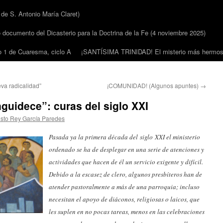
 S. Antonio María Claret)
cumento del Dicasterio para la Doctrina de la Fe (4 noviembre 2025)
1 de Cuaresma, ciclo A
¡SANTÍSIMA TRINIDAD! El misterio más hermoso
a radicalidad”
¡COMUNIDAD! (Algunos apuntes)
→
guidece”: curas del siglo XXI
isto Rey García Paredes
Pasada ya la primera década del siglo XXI el ministerio
ordenado se ha de desplegar en una serie de atenciones y
actividades que hacen de él un servicio exigente y difícil.
Debido a la escasez de clero, algunos presbíteros han de
atender pastoralmente a más de una parroquia; incluso
necesitan el apoyo de diáconos, religiosas o laicos, que
les suplen en no pocas tareas, menos en las celebraciones