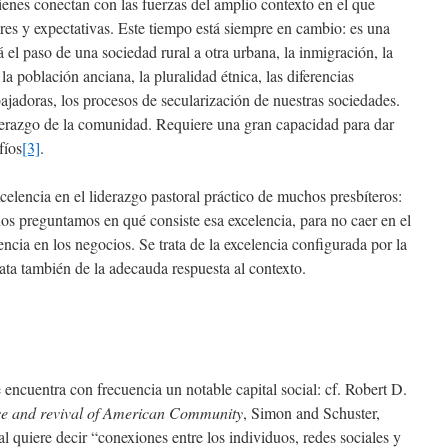
ienes conectan con las fuerzas del amplio contexto en el que
ores y expectativas. Este tiempo está siempre en cambio: es una
á el paso de una sociedad rural a otra urbana, la inmigración, la
 población anciana, la pluralidad étnica, las diferencias
bajadoras, los procesos de secularización de nuestras sociedades.
erazgo de la comunidad. Requiere una gran capacidad para dar
fíos
[3]
.
xcelencia en el liderazgo pastoral práctico de muchos presbíteros:
nos preguntamos en qué consiste esa excelencia, para no caer en el
cia en los negocios. Se trata de la excelencia configurada por la
trata también de la adecauda respuesta al contexto.
encuentra con frecuencia un notable capital social: cf. Robert D.
se and revival of American Community
, Simon and Schuster,
 quiere decir “conexiones entre los individuos, redes sociales y