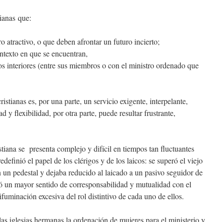
tianas
que
:
o atractivo, o que deben afrontar un futuro incierto;
ontexto en que se encuentran,
os interiores (entre sus miembros o con el ministro ordenado que
istianas es, por una parte, un servicio exigente, interpelante,
 y flexibilidad, por otra parte, puede resultar frustrante,
tiana se presenta complejo y difícil en tiempos tan fluctuantes
definió el papel de los clérigos y de los laicos: se superó el viejo
n un pedestal y dejaba reducido al laicado a un pasivo seguidor de
ró un mayor sentido de corresponsabilidad y mutualidad con el
fuminación excesiva del rol distintivo de cada uno de ellos.
las iglesias hermanas la ordenación de mujeres para el ministerio y