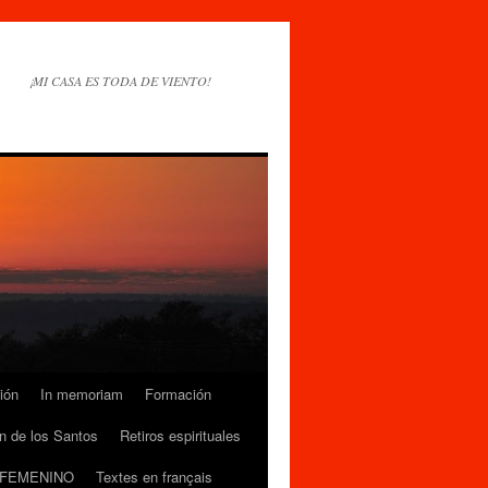
¡MI CASA ES TODA DE VIENTO!
ión
In memoriam
Formación
n de los Santos
Retiros espirituales
 FEMENINO
Textes en français