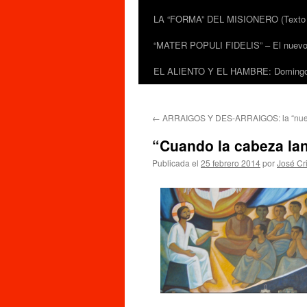
LA “FORMA” DEL MISIONERO (Texto de
“MATER POPULI FIDELIS” – El nuevo do
EL ALIENTO Y EL HAMBRE: Domingo 
←
ARRAIGOS Y DES-ARRAIGOS: la “nuev
“Cuando la cabeza lan
Publicada el
25 febrero 2014
por
José Cr