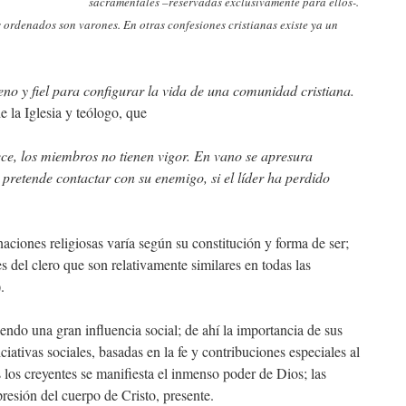
sacramentales –reservadas exclusivamente para ellos-.
os ordenados son varones. En otras confesiones cristianas existe ya un
no y fiel para configurar la vida de una comunidad cristiana.
 la Iglesia y teólogo, que
ece
,
los
miembros
no
tienen
vigor. En vano se apresura
ue pretende contactar con su enemigo, si el líder ha perdido
naciones religiosas varía según su constitución y forma de ser;
s del clero que son relativamente similares en todas las
.
endo una gran influencia social; de ahí la importancia de sus
iciativas sociales, basadas en la fe y contribuciones especiales al
s los creyentes se manifiesta el inmenso poder de Dios; las
resión del cuerpo de Cristo, presente.