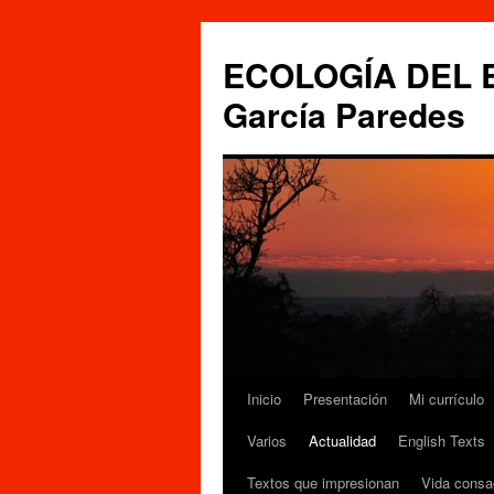
Saltar
al
ECOLOGÍA DEL ES
contenido
García Paredes
Inicio
Presentación
Mi currículo
Varios
Actualidad
English Texts
Textos que impresionan
Vida consa