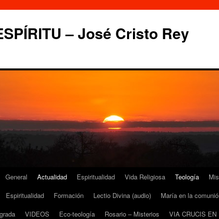
PÍRITU – José Cristo Rey
General
Actualidad
Espiritualidad
Vida Religiosa
Teología
Mis
Espiritualidad
Formación
Lectio Divina (audio)
María en la comunió
grada
VIDEOS
Eco-teología
Rosario – Misterios
VIA CRUCIS EN