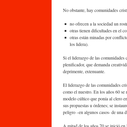
No obstante, hay comunidades cris
no ofrecen a la sociedad un rostr
otras tienen dificultades en el c
otras están minadas por conflict
los lidera).
Si el liderazgo de las comunidades cr
plenificador, que demanda creatividad
deprimente, extenuante.
El liderazgo de las comunidades cris
como el nuestro. En los años 60 se re
modelo cúltico que ponía al clero e
sus propuestas u órdenes; se instau
peligro –en algunos casos- de una di
A mitad de los años 70 se inició en 