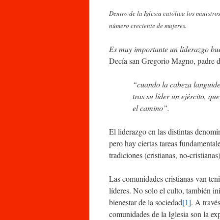
Dentro de la Iglesia católica los ministr
número creciente de mujeres.
Es muy importante un liderazgo bue
Decía san Gregorio Magno, padre de
“
cuando
la
cabeza
languid
tras su líder un ejército, q
el camino”.
El liderazgo en las distintas denomi
pero hay ciertas tareas fundamentale
tradiciones (cristianas, no-cristianas)
Las comunidades cristianas van teni
líderes. No solo el culto, también in
bienestar de la sociedad
[1]
. A travé
comunidades de la Iglesia son la exp