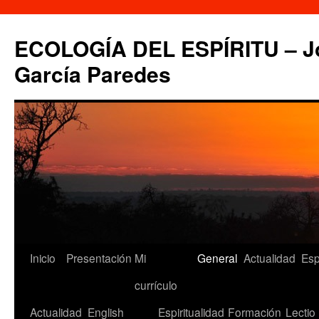
Saltar
al
ECOLOGÍA DEL ESPÍRITU – Jo
contenido
García Paredes
Inicio
Presentación
Mi
General
Actualidad
Esp
currículo
Actualidad
English
Espiritualidad
Formación
Lectio