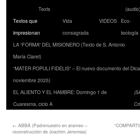
Texts
(audio
Textos que
Vida
VIDEOS
Eco-
impresionan
consagrada
teología
LA “FORMA” DEL MISIONERO (Texto de S. Antonio
María Claret)
“MATER POPULI FIDELIS” – El nuevo documento del Dicaste
noviembre 2025)
EL ALIENTO Y EL HAMBRE: Domingo 1 de
¡S
Cuaresma, ciclo A
Cr
←
ABBÁ (Padrenuestro en arameo –
“COMPARTIR
reconstrucción de Joachim Jeremias)