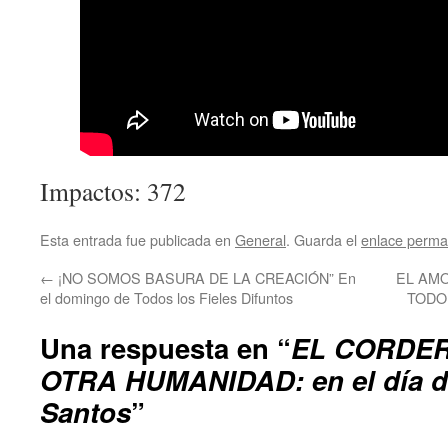
Impactos: 372
Esta entrada fue publicada en
General
. Guarda el
enlace perma
←
¡NO SOMOS BASURA DE LA CREACIÓN” En
EL AMO
el domingo de Todos los Fieles Difuntos
TODO 
Una respuesta en “
EL CORDER
OTRA HUMANIDAD: en el día d
Santos
”