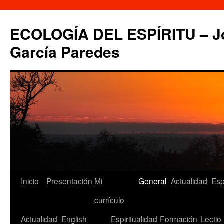
Saltar
al
ECOLOGÍA DEL ESPÍRITU – Jo
contenido
García Paredes
Inicio
Presentación
Mi
General
Actualidad
Esp
currículo
Actualidad
English
Espiritualidad
Formación
Lectio