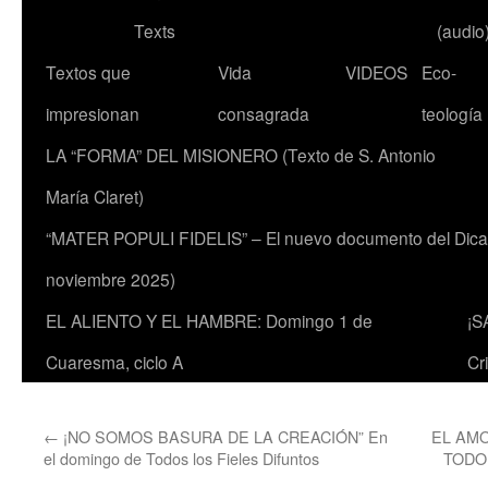
Texts
(audio
Textos que
Vida
VIDEOS
Eco-
impresionan
consagrada
teología
LA “FORMA” DEL MISIONERO (Texto de S. Antonio
María Claret)
“MATER POPULI FIDELIS” – El nuevo documento del Dicaste
noviembre 2025)
EL ALIENTO Y EL HAMBRE: Domingo 1 de
¡S
Cuaresma, ciclo A
Cr
←
¡NO SOMOS BASURA DE LA CREACIÓN” En
EL AMO
el domingo de Todos los Fieles Difuntos
TODO 