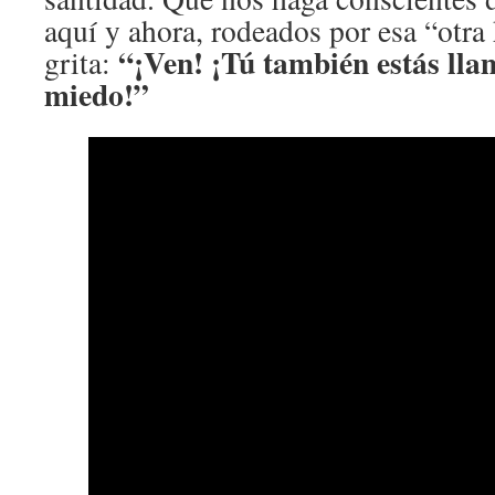
aquí y ahora, rodeados por esa “otr
“¡Ven! ¡Tú también estás lla
grita:
miedo!”