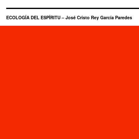
ECOLOGÍA DEL ESPÍRITU – José Cristo Rey García Paredes