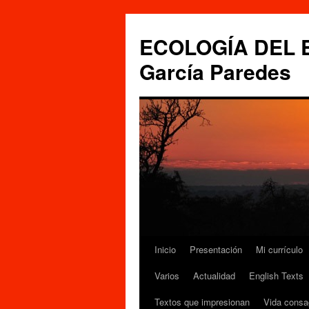
Saltar
al
ECOLOGÍA DEL ES
contenido
García Paredes
Inicio
Presentación
Mi currículo
Varios
Actualidad
English Texts
Textos que impresionan
Vida consa