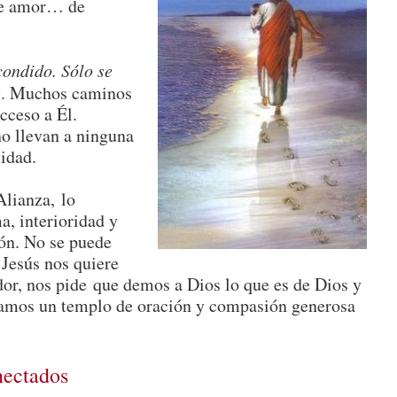
 de amor… de
condido.
Sólo se
e
. Muchos caminos
cceso a Él.
o llevan a ninguna
lidad.
Alianza, lo
a, interioridad y
ión. No se puede
 Jesús nos quiere
or, nos pide que demos a Dios lo que es de Dios y
seamos un templo de oración y compasión generosa
nectados