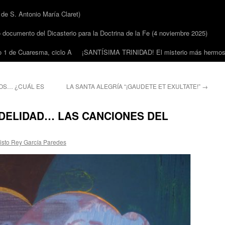
 S. Antonio María Claret)
cumento del Dicasterio para la Doctrina de la Fe (4 noviembre 2025)
1 de Cuaresma, ciclo A
¡SANTÍSIMA TRINIDAD! El misterio más hermoso
OS… ¿CUÁL ES
LA SANTA ALEGRÍA “¡GAUDETE ET EXULTATE!”
→
IDELIDAD… LAS CANCIONES DEL
isto Rey García Paredes