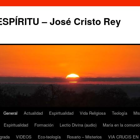
PÍRITU – José Cristo Rey
General
Actualidad
Espiritualidad
Vida Religiosa
Teología
Mis
Espiritualidad
Formación
Lectio Divina (audio)
María en la comunió
grada
VIDEOS
Eco-teología
Rosario – Misterios
VIA CRUCIS EN