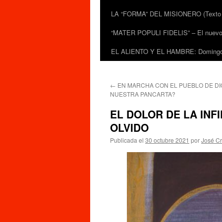
LA “FORMA” DEL MISIONERO (Texto de
“MATER POPULI FIDELIS” – El nuevo do
EL ALIENTO Y EL HAMBRE: Domingo 
←
EN MARCHA CON EL PUEBLO DE DI
NUESTRA PANCARTA?
EL DOLOR DE LA INF
OLVIDO
Publicada el
30 octubre 2021
por
José Cr