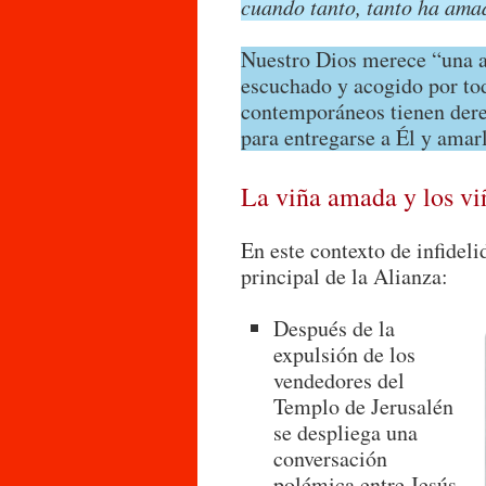
cuando tanto, tanto ha ama
Nuestro Dios merece “una al
escuchado y acogido por to
contemporáneos tienen dere
para entregarse a Él y amar
La viña amada y los v
En este contexto de infide
principal de la Alianza:
Después de la
expulsión de los
vendedores del
Templo de Jerusalén
se despliega una
conversación
polémica entre Jesús