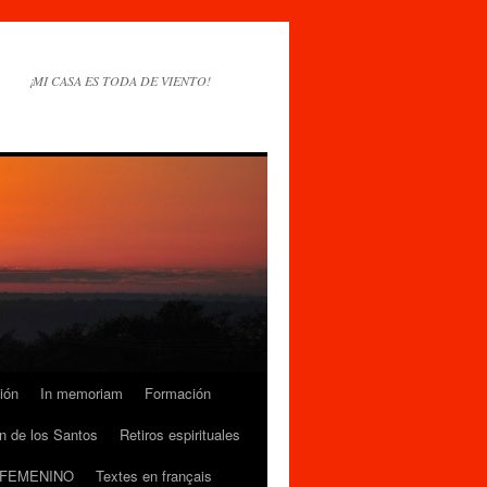
¡MI CASA ES TODA DE VIENTO!
ión
In memoriam
Formación
n de los Santos
Retiros espirituales
 FEMENINO
Textes en français