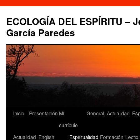
Saltar
al
ECOLOGÍA DEL ESPÍRITU – Jo
contenido
García Paredes
Inicio
Presentación
Mi
General
Actualidad
Esp
currículo
Actualidad
English
Espiritualidad
Formación
Lectio