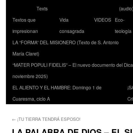
Texts
(audio
Textos que
Vida
VIDEOS
Eco-
impresionan
consagrada
teología
LA “FORMA” DEL MISIONERO (Texto de S. Antonio
María Claret)
“MATER POPULI FIDELIS” – El nuevo documento del Dicaste
noviembre 2025)
EL ALIENTO Y EL HAMBRE: Domingo 1 de
¡S
Cuaresma, ciclo A
Cr
←
¡TU TIERRA TENDRÁ ESPOSO!
LA PALABRA DE DIOS – EL S