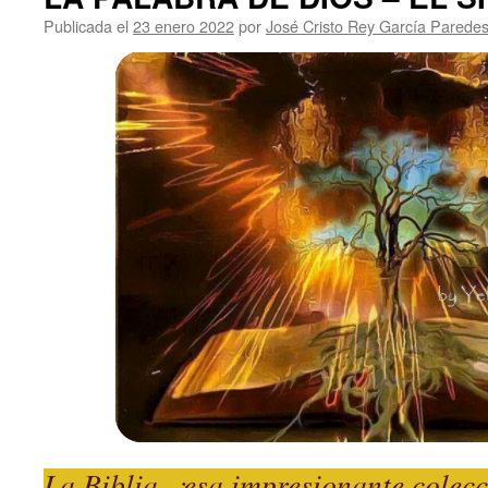
Publicada el
23 enero 2022
por
José Cristo Rey García Parede
La Biblia, ¡esa impresionante colecc