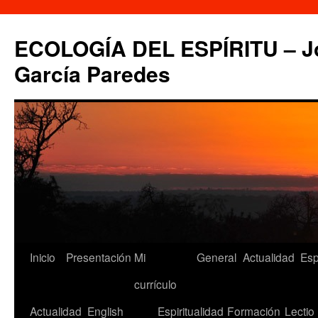
Saltar
al
ECOLOGÍA DEL ESPÍRITU – Jo
contenido
García Paredes
Inicio
Presentación
Mi
General
Actualidad
Esp
currículo
Actualidad
English
Espiritualidad
Formación
Lectio