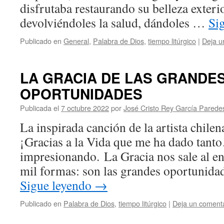
disfrutaba restaurando su belleza exterio
devolviéndoles la salud, dándoles …
Si
Publicado en
General
,
Palabra de Dios
,
tiempo litúrgico
|
Deja u
LA GRACIA DE LAS GRANDE
OPORTUNIDADES
Publicada el
7 octubre 2022
por
José Cristo Rey García Parede
La inspirada canción de la artista chilen
¡Gracias a la Vida que me ha dado tant
impresionando. La Gracia nos sale al e
mil formas: son las grandes oportunida
Sigue leyendo
→
Publicado en
Palabra de Dios
,
tiempo litúrgico
|
Deja un coment