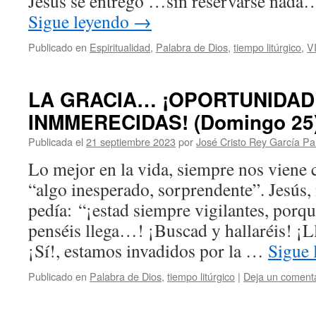
Jesús se entregó …sin reservarse nada…
Sigue leyendo
→
Publicado en
Espiritualidad
,
Palabra de Dios
,
tiempo litúrgico
,
V
LA GRACIA… ¡OPORTUNIDA
INMMERECIDAS! (Domingo 25
Publicada el
21 septiembre 2023
por
José Cristo Rey García P
Lo mejor en la vida, siempre nos viene
“algo inesperado, sorprendente”. Jesús,
pedía: “¡estad siempre vigilantes, por
penséis llega…! ¡Buscad y hallaréis! ¡L
¡Sí!, estamos invadidos por la …
Sigue
Publicado en
Palabra de Dios
,
tiempo litúrgico
|
Deja un coment