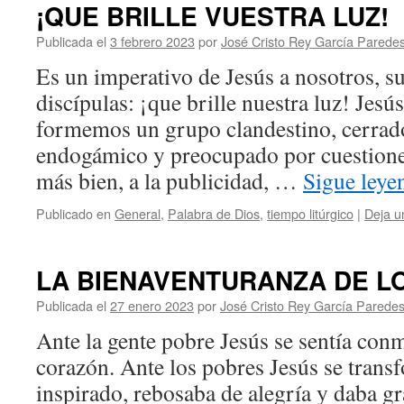
¡QUE BRILLE VUESTRA LUZ!
Publicada el
3 febrero 2023
por
José Cristo Rey García Parede
Es un imperativo de Jesús a nosotros, su
discípulas: ¡que brille nuestra luz! Jesú
formemos un grupo clandestino, cerrad
endogámico y preocupado por cuestiones
más bien, a la publicidad, …
Sigue ley
Publicado en
General
,
Palabra de Dios
,
tiempo litúrgico
|
Deja u
LA BIENAVENTURANZA DE L
Publicada el
27 enero 2023
por
José Cristo Rey García Parede
Ante la gente pobre Jesús se sentía con
corazón. Ante los pobres Jesús se transf
inspirado, rebosaba de alegría y daba g