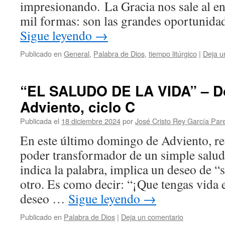
impresionando. La Gracia nos sale al e
mil formas: son las grandes oportunida
Sigue leyendo
→
Publicado en
General
,
Palabra de Dios
,
tiempo litúrgico
|
Deja u
“EL SALUDO DE LA VIDA” – D
Adviento, ciclo C
Publicada el
18 diciembre 2024
por
José Cristo Rey García Par
En este último domingo de Adviento, re
poder transformador de un simple salud
indica la palabra, implica un deseo de “
otro. Es como decir: “¡Que tengas vida 
deseo …
Sigue leyendo
→
Publicado en
Palabra de Dios
|
Deja un comentario