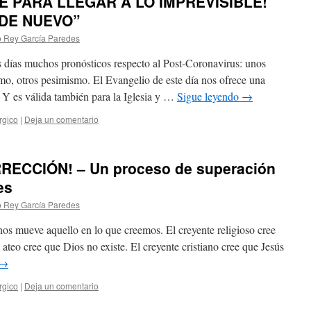
E PARA LLEGAR A LO IMPREVISIBLE!
 DE NUEVO”
o Rey García Paredes
días muchos pronósticos respecto al Post-Coronavirus: unos
mo, otros pesimismo. El Evangelio de este día nos ofrece una
s. Y es válida también para la Iglesia y …
Sigue leyendo
→
úrgico
|
Deja un comentario
ECCIÓN! – Un proceso de superación
es
o Rey García Paredes
os mueve aquello en lo que creemos. El creyente religioso cree
 ateo cree que Dios no existe. El creyente cristiano cree que Jesús
→
úrgico
|
Deja un comentario