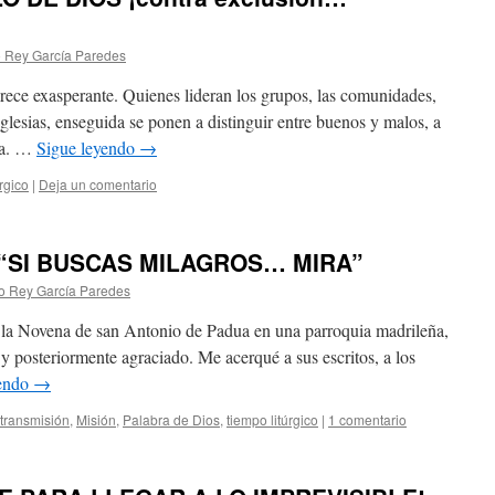
o Rey García Paredes
rece exasperante. Quienes lideran los grupos, las comunidades,
glesias, enseguida se ponen a distinguir entre buenos y malos, a
aña. …
Sigue leyendo
→
úrgico
|
Deja un comentario
 “SI BUSCAS MILAGROS… MIRA”
to Rey García Paredes
r la Novena de san Antonio de Padua en una parroquia madrileña,
y posteriormente agraciado. Me acerqué a sus escritos, a los
yendo
→
 transmisión
,
Misión
,
Palabra de Dios
,
tiempo litúrgico
|
1 comentario