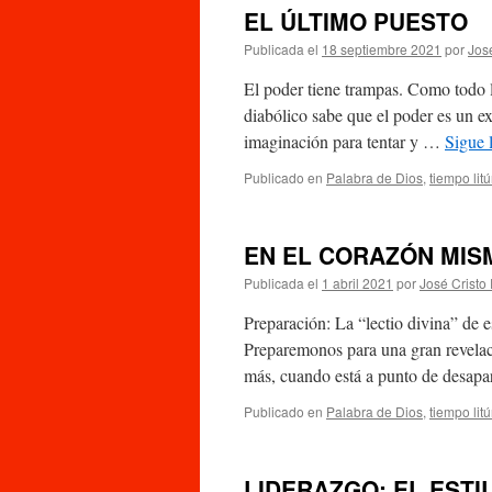
EL ÚLTIMO PUESTO
Publicada el
18 septiembre 2021
por
Jos
El poder tiene trampas. Como todo 
diabólico sabe que el poder es un e
imaginación para tentar y …
Sigue 
Publicado en
Palabra de Dios
,
tiempo lit
EN EL CORAZÓN MIS
Publicada el
1 abril 2021
por
José Cristo
Preparación: La “lectio divina” de 
Preparemonos para una gran revelaci
más, cuando está a punto de desapa
Publicado en
Palabra de Dios
,
tiempo lit
LIDERAZGO: EL ESTIL