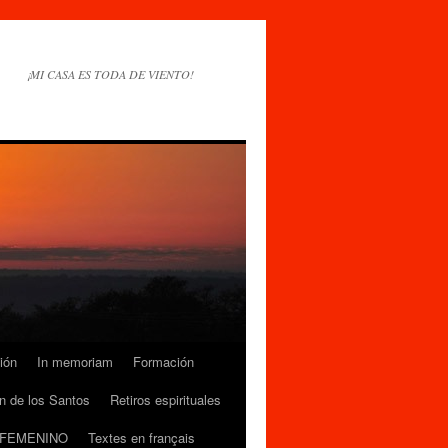
¡MI CASA ES TODA DE VIENTO!
ión
In memoriam
Formación
n de los Santos
Retiros espirituales
 FEMENINO
Textes en français