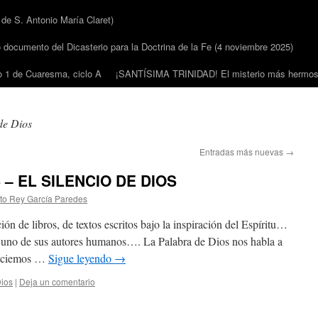
 S. Antonio María Claret)
cumento del Dicasterio para la Doctrina de la Fe (4 noviembre 2025)
1 de Cuaresma, ciclo A
¡SANTÍSIMA TRINIDAD! El misterio más hermoso
de Dios
Entradas más nuevas
→
– EL SILENCIO DE DIOS
sto Rey García Paredes
ión de libros, de textos escritos bajo la inspiración del Espíritu…
a uno de sus autores humanos…. La Palabra de Dios nos habla a
rdiciemos …
Sigue leyendo
→
Dios
|
Deja un comentario