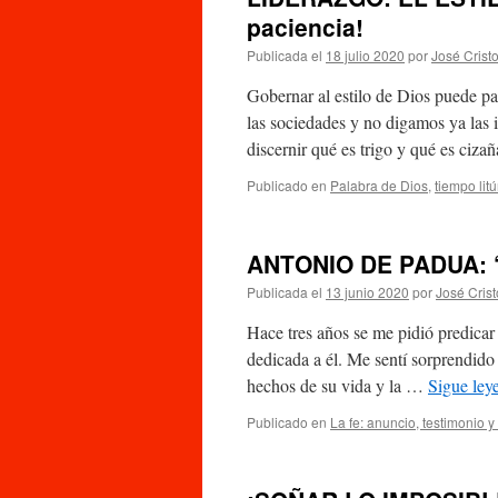
paciencia!
Publicada el
18 julio 2020
por
José Crist
Gobernar al estilo de Dios puede pa
las sociedades y no digamos ya las i
discernir qué es trigo y qué es ciz
Publicado en
Palabra de Dios
,
tiempo lit
ANTONIO DE PADUA:
Publicada el
13 junio 2020
por
José Cris
Hace tres años se me pidió predica
dedicada a él. Me sentí sorprendido 
hechos de su vida y la …
Sigue le
Publicado en
La fe: anuncio, testimonio y