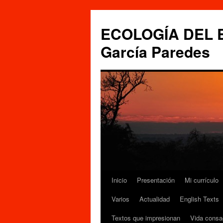
Saltar
al
ECOLOGÍA DEL ES
contenido
García Paredes
Inicio
Presentación
Mi currículo
Varios
Actualidad
English Texts
Textos que impresionan
Vida consa