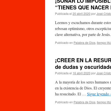
¡SOÑAR LO IMPOSIBL
“TIENES QUE NACER
Publicada el
20 abril 2020
por
José Crist
Leemos y escuchamos durante estos 
rebosan optimismo, otros escepticis
clave alternativa, por parte de Jesú
Publicado en
Palabra de Dios
,
tiempo lit
¡CREER EN LA RESURR
de dudas y oscuridad
Publicada el
16 abril 2020
por
José Crist
A la mayoría de los seres humanos n
en la existencia de Dios. El creyente
ha resucitado. El …
Sigue leyendo
Publicado en
Palabra de Dios
,
tiempo lit