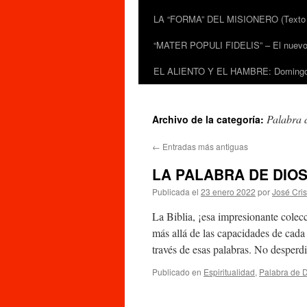
LA “FORMA” DEL MISIONERO (Texto de
“MATER POPULI FIDELIS” – El nuevo do
EL ALIENTO Y EL HAMBRE: Domingo 
Palabra 
Archivo de la categoría:
←
Entradas más antiguas
LA PALABRA DE DIOS 
Publicada el
23 enero 2022
por
José Cri
La Biblia, ¡esa impresionante colecc
más allá de las capacidades de cad
través de esas palabras. No despe
Publicado en
Espiritualidad
,
Palabra de 