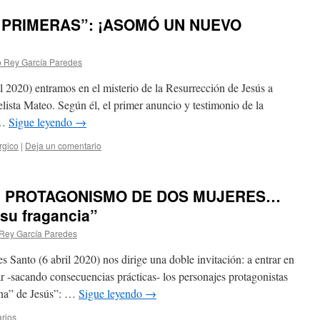
 PRIMERAS”: ¡ASOMÓ UN NUEVO
o Rey García Paredes
l 2020) entramos en el misterio de la Resurrección de Jesús a
elista Mateo. Según él, el primer anuncio y testimonio de la
 …
Sigue leyendo
→
úrgico
|
Deja un comentario
: PROTAGONISMO DE DOS MUJERES…
 su fragancia”
 Rey García Paredes
 Santo (6 abril 2020) nos dirige una doble invitación: a entrar en
r -sacando consecuencias prácticas- los personajes protagonistas
ena” de Jesús”: …
Sigue leyendo
→
rios