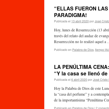
“ELLAS FUERON LAS
PARADIGMA!
Publicada el
13 abril 2020
por
José Crist
Hoy, lunes de Resurrección (13 abri
través del relato del audaz de evang
Resurrección no lo realizó aquel a
Publicado en
Palabra de Dios
,
tiempo lit
LA PENÚLTIMA CENA
“Y la casa se llenó de
Publicada el
6 abril 2020
por
José Cristo
Hoy la Palabra de Dios de este Lunes
la “casa del perfume” y a contempla
de la importantísima “Penúltima C
Publicado en
Palabra de Dios
|
2 comenta