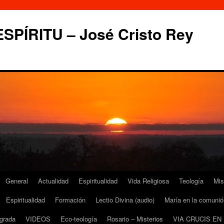
PÍRITU – José Cristo Rey
General
Actualidad
Espiritualidad
Vida Religiosa
Teología
Mis
Espiritualidad
Formación
Lectio Divina (audio)
María en la comunió
grada
VIDEOS
Eco-teología
Rosario – Misterios
VIA CRUCIS EN