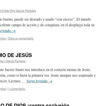
é Cristo Rey García Paredes
lo bueno, puede ser deseado y usado “con exceso”. El mundo
xcelente campo de acción y de conquista; en él despliega toda su
leyendo
→
úrgico
|
Deja un comentario
MO DE JESÚS
 Rey García Paredes
este Jueves Santo nos introduce en el corazón mismo de Jesús.
ón, como si fuera la primera vez. Jesús siempre nos sorprende y
recer. Lectura: …
Sigue leyendo
→
úrgico
|
1 comentario
O DE DIOS ¡contra exclusión…