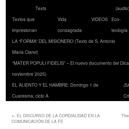
Texts
(audio
Textos que
Vida
VIDEOS
Eco-
impresionan
consagrada
teología
LA “FORMA” DEL MISIONERO (Texto de S. Antonio
María Claret)
“MATER POPULI FIDELIS” – El nuevo documento del Dicaste
noviembre 2025)
EL ALIENTO Y EL HAMBRE: Domingo 1 de
¡S
Cuaresma, ciclo A
Cr
←
EL DISCURSO DE LA CORDIALIDAD EN LA
Theo
COMUNICACIÓN DE LA FE