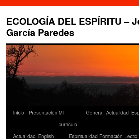
Saltar
al
ECOLOGÍA DEL ESPÍRITU – Jo
contenido
García Paredes
Inicio
Presentación
Mi
General
Actualidad
Esp
currículo
Actualidad
English
Espiritualidad
Formación
Lectio