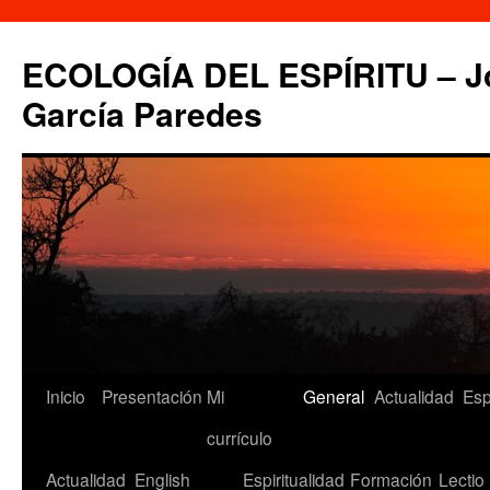
Saltar
al
ECOLOGÍA DEL ESPÍRITU – Jo
contenido
García Paredes
Inicio
Presentación
Mi
General
Actualidad
Esp
currículo
Actualidad
English
Espiritualidad
Formación
Lectio