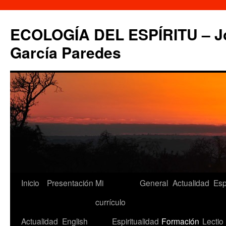
Saltar
al
ECOLOGÍA DEL ESPÍRITU – Jo
contenido
García Paredes
Inicio
Presentación
Mi
General
Actualidad
Esp
currículo
Actualidad
English
Espiritualidad
Formación
Lectio