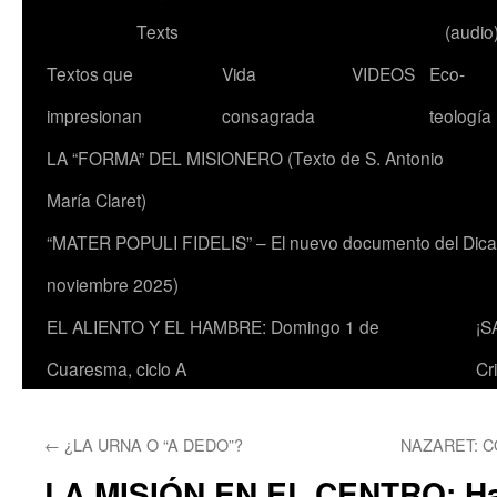
Texts
(audio
Textos que
Vida
VIDEOS
Eco-
impresionan
consagrada
teología
LA “FORMA” DEL MISIONERO (Texto de S. Antonio
María Claret)
“MATER POPULI FIDELIS” – El nuevo documento del Dicaste
noviembre 2025)
EL ALIENTO Y EL HAMBRE: Domingo 1 de
¡S
Cuaresma, ciclo A
Cr
←
¿LA URNA O “A DEDO”?
NAZARET: 
LA MISIÓN EN EL CENTRO: Ha