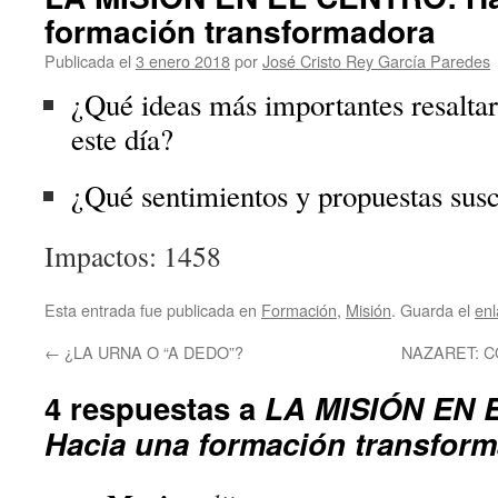
formación transformadora
Publicada el
3 enero 2018
por
José Cristo Rey García Paredes
¿Qué ideas más importantes resaltarí
este día?
¿Qué sentimientos y propuestas susc
Impactos: 1458
Esta entrada fue publicada en
Formación
,
Misión
. Guarda el
en
←
¿LA URNA O “A DEDO”?
NAZARET: 
4 respuestas a
LA MISIÓN EN 
Hacia una formación transfor