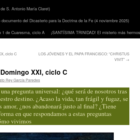
 S. Antonio María Claret)
cumento del Dicasterio para la Doctrina de la Fe (4 noviembre 2025)
1 de Cuaresma, ciclo A
¡SANTÍSIMA TRINIDAD! El misterio más hermoso
, ciclo C
LOS JÓVENES Y EL PAPA FRANCISCO: “CHRISTUS
VIVIT”
→
Domingo XXI, ciclo C
isto Rey García Paredes
una pregunta universal: ¿qué será de nosotros tras
tro destino. ¿Acaso la vida, tan frágil y fugaz, se
s amor, ¿nos abandonará justo al final? ¿Tiene
 forma en que respondamos a estas preguntas
cómo vivimos