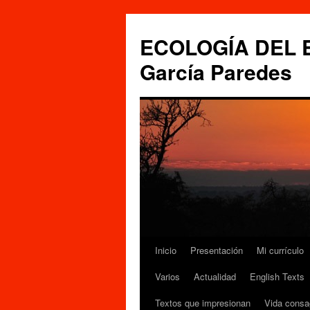
Saltar
al
ECOLOGÍA DEL ES
contenido
García Paredes
Inicio
Presentación
Mi currículo
Varios
Actualidad
English Texts
Textos que impresionan
Vida consa