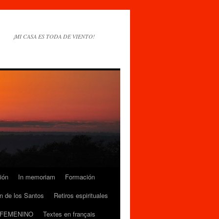
¡MI CASA ES TODA DE VIENTO!
ión
In memoriam
Formación
n de los Santos
Retiros espirituales
 FEMENINO
Textes en français