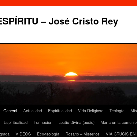
PÍRITU – José Cristo Rey
General
Actualidad
Espiritualidad
Vida Religiosa
Teología
Mis
Espiritualidad
Formación
Lectio Divina (audio)
María en la comunió
grada
VIDEOS
Eco-teología
Rosario – Misterios
VIA CRUCIS EN