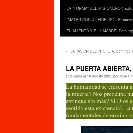
LA “FORMA” DEL MISIONERO (Texto de
“MATER POPULI FIDELIS” – El nuevo do
EL ALIENTO Y EL HAMBRE: Domingo 
←
LA PASIÓN DEL PROFETA, Domingo XX
LA PUERTA ABIERTA, 
Publicada el
18 agosto 2025
por
José Cr
La humanidad se enfrenta a 
la muerte? Nos preocupa nues
extingue sin más? Si Dios e
sentido esta existencia? La
fundamentales determina 