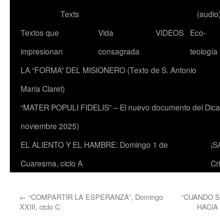
Texts
(audio
Textos que
Vida
VIDEOS
Eco-
impresionan
consagrada
teología
LA “FORMA” DEL MISIONERO (Texto de S. Antonio
María Claret)
“MATER POPULI FIDELIS” – El nuevo documento del Dicaste
noviembre 2025)
EL ALIENTO Y EL HAMBRE: Domingo 1 de
¡S
Cuaresma, ciclo A
Cr
←
“COMPARTIR LA ESPERANZA”, Domingo
“CUANDO 
XXIII, ciclo C
HACIA 