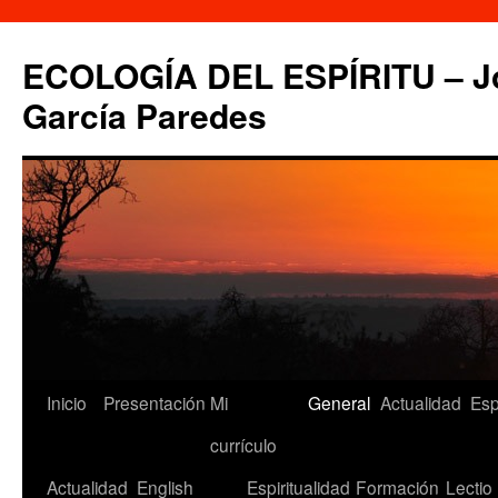
Saltar
al
ECOLOGÍA DEL ESPÍRITU – Jo
contenido
García Paredes
Inicio
Presentación
Mi
General
Actualidad
Esp
currículo
Actualidad
English
Espiritualidad
Formación
Lectio