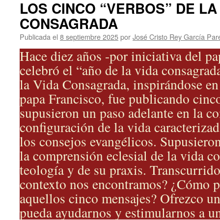
LOS CINCO “VERBOS” DE LA
CONSAGRADA
Publicada el
8 septiembre 2025
por
José Cristo Rey García Par
Hace diez años -por iniciativa del pa
celebró el “año de la vida consagrad
la Vida Consagrada, inspirándose en 
papa Francisco, fue publicando cinco
supusieron un paso adelante en la c
configuración de la vida caracterizad
los consejos evangélicos. Supusiero
la comprensión eclesial de la vida c
teología y de su praxis. Transcurrid
contexto nos encontramos? ¿Cómo p
aquellos cinco mensajes? Ofrezco un
pueda ayudarnos y estimularnos a un