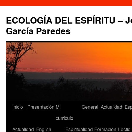
Saltar
al
ECOLOGÍA DEL ESPÍRITU – Jo
contenido
García Paredes
Inicio
Presentación
Mi
General
Actualidad
Esp
currículo
Actualidad
English
Espiritualidad
Formación
Lectio