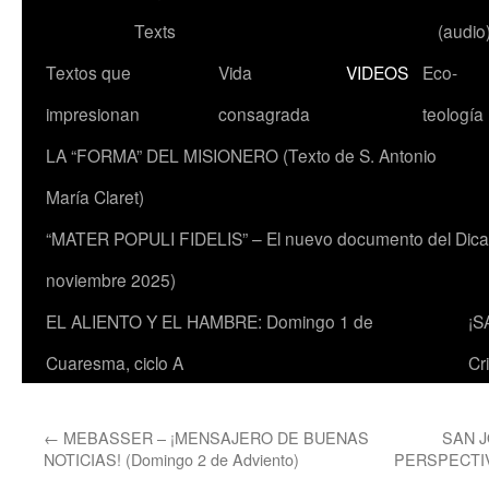
Texts
(audio
Textos que
Vida
VIDEOS
Eco-
impresionan
consagrada
teología
LA “FORMA” DEL MISIONERO (Texto de S. Antonio
María Claret)
“MATER POPULI FIDELIS” – El nuevo documento del Dicaste
noviembre 2025)
EL ALIENTO Y EL HAMBRE: Domingo 1 de
¡S
Cuaresma, ciclo A
Cr
←
MEBASSER – ¡MENSAJERO DE BUENAS
SAN J
NOTICIAS! (Domingo 2 de Adviento)
PERSPECTI