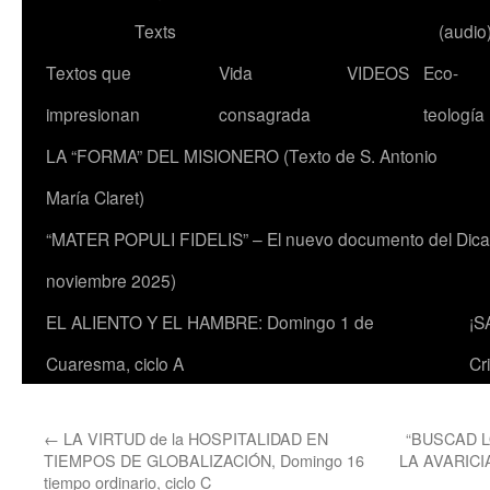
Texts
(audio
Textos que
Vida
VIDEOS
Eco-
impresionan
consagrada
teología
LA “FORMA” DEL MISIONERO (Texto de S. Antonio
María Claret)
“MATER POPULI FIDELIS” – El nuevo documento del Dicaste
noviembre 2025)
EL ALIENTO Y EL HAMBRE: Domingo 1 de
¡S
Cuaresma, ciclo A
Cr
←
LA VIRTUD de la HOSPITALIDAD EN
“BUSCAD L
TIEMPOS DE GLOBALIZACIÓN, Domingo 16
LA AVARICI
tiempo ordinario, ciclo C