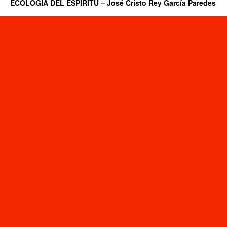
ECOLOGÍA DEL ESPÍRITU – José Cristo Rey García Paredes