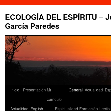
Saltar
al
ECOLOGÍA DEL ESPÍRITU – Jo
contenido
García Paredes
Inicio
Presentación
Mi
General
Actualidad
Esp
currículo
Actualidad
English
Espiritualidad
Formación
Lectio