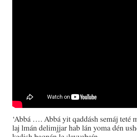
‘Abbá …. Abbá yit qaddásh semáj teté m
laj lmán delimjjar hab lán yoma dén ush
kedish baqnán le :layyabaín