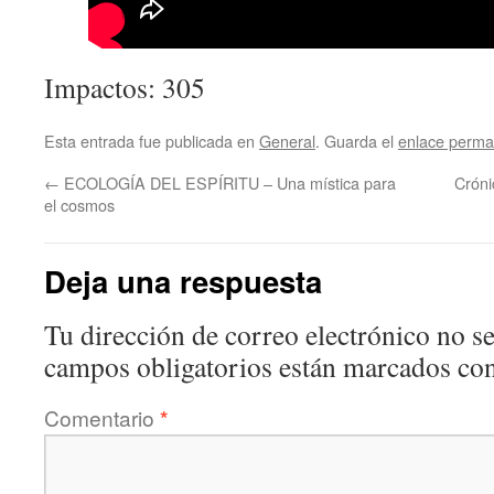
Impactos: 305
Esta entrada fue publicada en
General
. Guarda el
enlace perma
←
ECOLOGÍA DEL ESPÍRITU – Una mística para
Cróni
el cosmos
Deja una respuesta
Tu dirección de correo electrónico no se
campos obligatorios están marcados co
Comentario
*