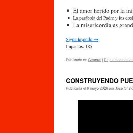
El amor herido por la inf
La parábola del Padre y los dosh
La misericordia es grand
Sigue leyendo
→
Impactos: 185
Publicado en
General
|
Deja un comentar
CONSTRUYENDO PUE
Publicada el
9 mayo 2026
por
José Crist