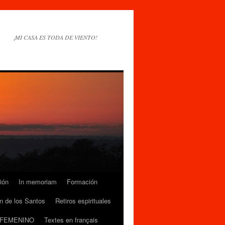
¡MI CASA ES TODA DE VIENTO!
ión
In memoriam
Formación
n de los Santos
Retiros espirituales
 FEMENINO
Textes en français