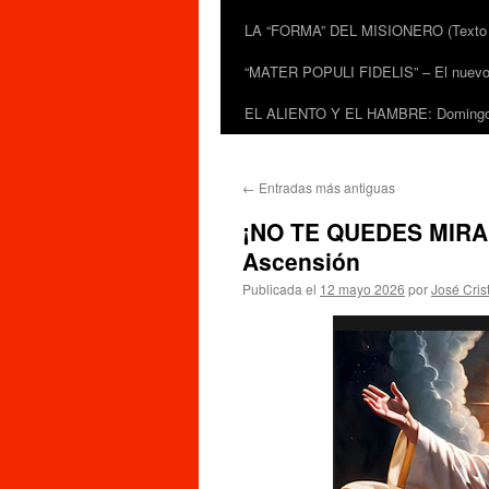
LA “FORMA” DEL MISIONERO (Texto de
“MATER POPULI FIDELIS” – El nuevo do
EL ALIENTO Y EL HAMBRE: Domingo 
←
Entradas más antiguas
¡NO TE QUEDES MIRAN
Ascensión
Publicada el
12 mayo 2026
por
José Cris