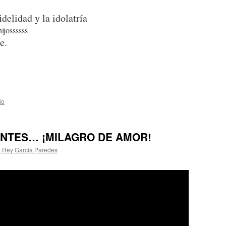
idelidad y la idolatría
ijossssss
e.
io
NTES… ¡MILAGRO DE AMOR!
o Rey García Paredes