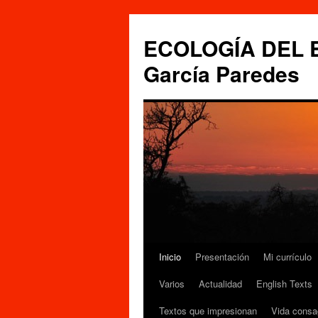
Saltar
al
ECOLOGÍA DEL ES
contenido
García Paredes
Inicio
Presentación
Mi currículo
Varios
Actualidad
English Texts
Textos que impresionan
Vida consa