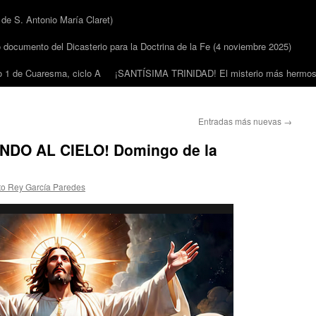
 S. Antonio María Claret)
cumento del Dicasterio para la Doctrina de la Fe (4 noviembre 2025)
1 de Cuaresma, ciclo A
¡SANTÍSIMA TRINIDAD! El misterio más hermoso
Entradas más nuevas
→
DO AL CIELO! Domingo de la
to Rey García Paredes