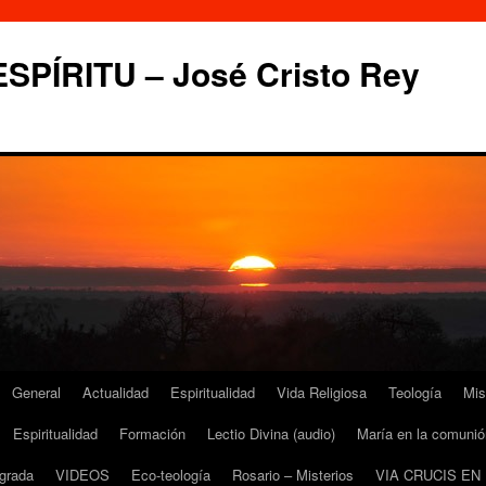
PÍRITU – José Cristo Rey
General
Actualidad
Espiritualidad
Vida Religiosa
Teología
Mis
Espiritualidad
Formación
Lectio Divina (audio)
María en la comunió
grada
VIDEOS
Eco-teología
Rosario – Misterios
VIA CRUCIS EN