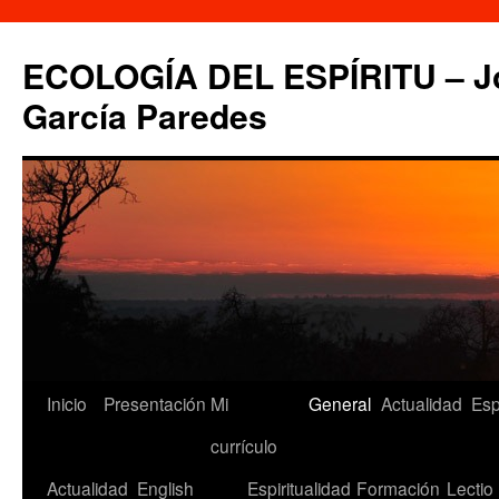
Saltar
al
ECOLOGÍA DEL ESPÍRITU – Jo
contenido
García Paredes
Inicio
Presentación
Mi
General
Actualidad
Esp
currículo
Actualidad
English
Espiritualidad
Formación
Lectio