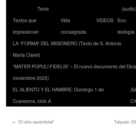
Texts
(audio
Textos que
Vida
VIDEOS
Eco-
impresionan
consagrada
teología
LA “FORMA” DEL MISIONERO (Texto de S. Antonio
María Claret)
“MATER POPULI FIDELIS” – El nuevo documento del Dicaste
noviembre 2025)
EL ALIENTO Y EL HAMBRE: Domingo 1 de
¡S
Cuaresma, ciclo A
Cr
←
“El año sacerdotal”
Taiyuan (Sh