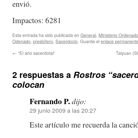
envió.
Impactos: 6281
Esta entrada ha sido publicada en
General
,
Ministerio Ordenad
Odenado
,
presbítero
,
Sacerdocio
. Guarda el
enlace permanent
←
“El año sacerdotal”
Taiyuan (Sh
2 respuestas a
Rostros “sacerd
colocan
Fernando P.
dijo:
29 junio 2009 a las 20:27
Este artículo me recuerda la can